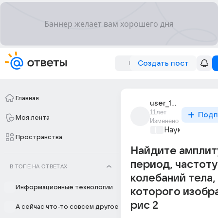
Создать пост
Главная
user_190307368
11лет
Подп
Моя лента
Изменено
Наука
+1
Пространства
Найдите амплит
период, частоту
В ТОПЕ НА ОТВЕТАХ
колебаний тела,
Информационные технологии
которого изобр
рис 2
А сейчас что-то совсем другое