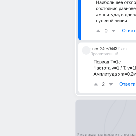
Наибольшее отклон
состояния равновес
амплитуда, в данно
нулевой линии
0
Ответ
user_24959443
11лет
Просветленный
Период Т=1с
Частота v=1 / T. v=1
Амплитуда xm=0,2м
2
Ответи