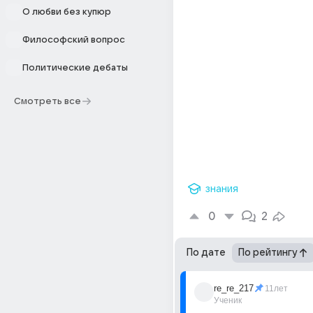
О любви без купюр
Философский вопрос
Политические дебаты
Смотреть все
знания
0
2
По дате
По рейтингу
re_re_217
11лет
Ученик