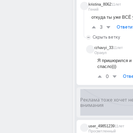
kristina_8062
11лет
Гений
откуда ты уже ВСЁ 
3
Ответи
Скрыть ветку
rzhavyi_33
11лет
Оракул
Я пришюрился и м
спасло)))
0
Отве
user_49851239
11лет
Просветленный