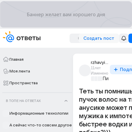
Создать пост
Главная
rzhavyi_33
11лет
Подп
Моя лента
Изменено
Пикантно о 
Пространства
Теть ты помнишь
пучок волос на 
В ТОПЕ НА ОТВЕТАХ
анусике может 
Информационные технологии
мужика к импот
быстрее водки 
А сейчас что-то совсем другое