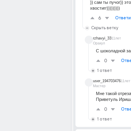
)) сам ты пучог)) это 
хвостигг)))))))))
6
Ответи
Скрыть ветку
rzhavyi_33
11лет
Оракул
С шоколадной за
0
Отве
1 ответ
user_194703476
11лет
Мастер
Мне такой отрез
Приветуль Ириш
0
Отве
1 ответ