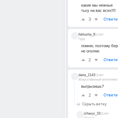
какие мы нежные
тьху на вас всех!!!!
3
Ответи
feklusha_8
11лет
Гуру
помню, поэтому бере
не оголяю
2
Ответи
daria_2143
11лет
Искусственный интеллект
выгрызишь?
2
Ответи
Скрыть ветку
rzhavyi_33
11лет