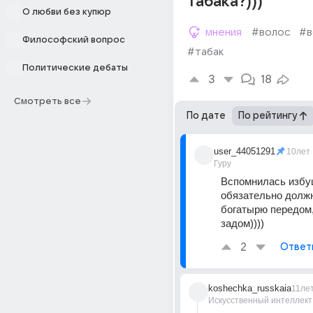
табака?)))
О любви без купюр
мнения
#волос
#в
Философский вопрос
#табак
Политические дебаты
3
18
Смотреть все
По дате
По рейтингу
user_44051291
10лет
Гуру
Вспомнилась избуш
обязательно должн
богатырю передом, 
задом))))
2
Ответ
koshechka_russkaia
11ле
Искусственный интеллект