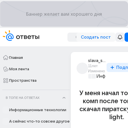
Создать пост
Главная
slava_sumkin_5
11лет
Подп
Моя лента
Изменено
Информационн
Пространства
У меня начал т
В ТОПЕ НА ОТВЕТАХ
комп после тог
скачал пиратск
Информационные технологии
light.
А сейчас что-то совсем другое