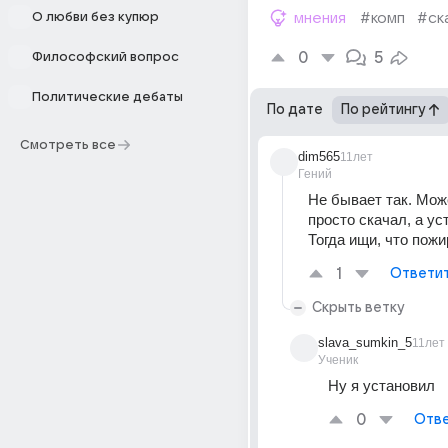
О любви без купюр
мнения
#комп
#ск
0
5
Философский вопрос
Политические дебаты
По дате
По рейтингу
Смотреть все
dim565
11лет
Гений
Не бывает так. Може
просто скачал, а ус
Тогда ищи, что пож
1
Ответи
Скрыть ветку
slava_sumkin_5
11лет
Ученик
Ну я установил
0
Отве