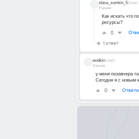
slava_sumkin_5
11лет
Ученик
Как искать что п
ресурсы?
0
Отве
1 ответ
wodkin
11лет
Ученик
у меня позавчера та
Сегодня я с новым к
0
Ответи