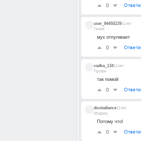
0
Ответи
user_94450229
11лет
Гений
мух отпугивает
0
Ответи
vadka_134
11лет
Профи
так помой
0
Ответи
dissballance
11лет
Мудрец
Потому что!
0
Ответи