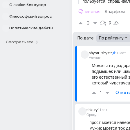
пользуется, спрашива
О любви без купюр
мнения
#парфюм
Философский вопрос
0
9
Политические дебаты
По дате
По рейтингу
Смотреть все
shystr_shystr
11лет
Ученик
Может это дездора
подмышек или шам
его естественный з
который чувствуеш
1
Ответ
shkury
11лет
Оракул
прост моется наверно
мужик моется ток дв