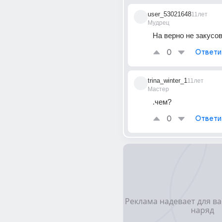
user_53021648
11лет
Мудрец
На верно не закусо
0
Ответи
trina_winter_1
11лет
Мастер
.чем?
0
Ответи