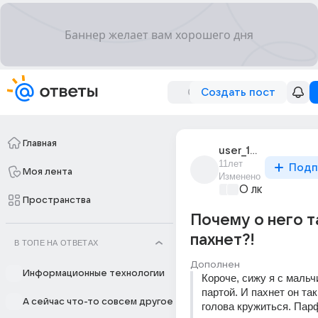
Создать пост
Главная
user_193293893
11лет
Подп
Моя лента
Изменено
О любви без 
Пространства
Почему о него т
пахнет?!
В ТОПЕ НА ОТВЕТАХ
Дополнен
Информационные технологии
Короче, сижу я с мальчи
партой. И пахнет он так
А сейчас что-то совсем другое
голова кружиться. Пар