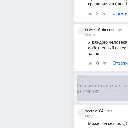
крещении и в бане !
2
Ответи
flower_of_dreams
11лет
Знаток
У каждого человека 
собственный естест
запах.
0
Ответи
scorpio_64
11лет
Мудрец
Может он кексик?:))