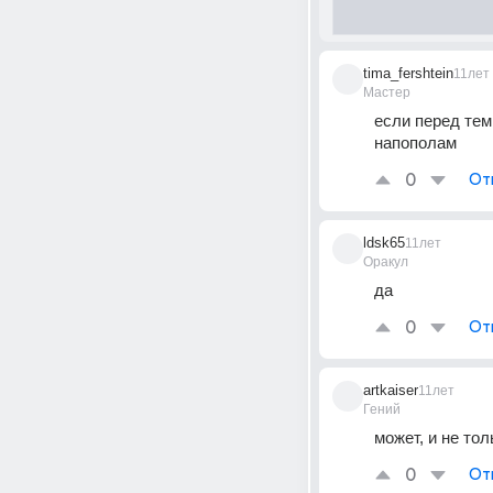
tima_fershtein
11лет
Мастер
если перед тем 
напополам
0
От
ldsk65
11лет
Оракул
да
0
От
artkaiser
11лет
Гений
может, и не тол
0
От