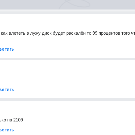
как влететь в лужу диск будет раскалён то 99 процентов того чт
ветить
ветить
ько на 2109
ветить