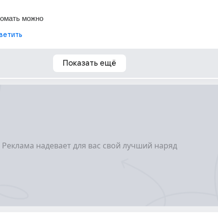
ломать можно
ветить
Показать ещё