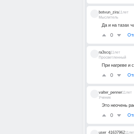
botvun_zira
11лет
Мыслитель
Да и на тазах 
0
От
ra3scq
11лет
Просветленный
При нагреве и с
0
От
valter_penner
11лет
Ученик
Это неочень ра
0
От
user_41637962
11ле