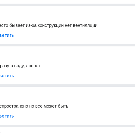
часто бывает из-за конструкции нет вентиляции!
ветить
разу в воду, лопнет
ветить
спространено но все может быть
ветить
т