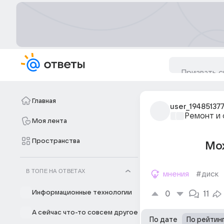
Главная
user_19485137
Ремонт и 
Моя лента
Пространства
Мож
В ТОПЕ НА ОТВЕТАХ
мнения
#диск
Информационные технологии
0
11
А сейчас что-то совсем другое
По дате
По рейтин