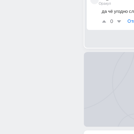
Оракул
да чё угодно с
0
От