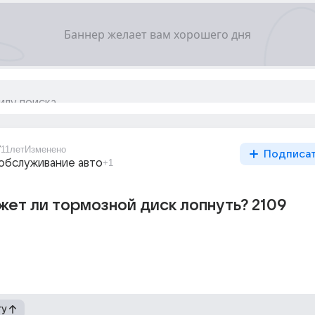
7
11лет
Изменено
Подписа
обслуживание авто
+1
ет ли тормозной диск лопнуть? 2109
гу