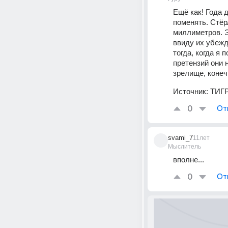
Ещё как! Года 
поменять. Стёр
миллиметров. Э
ввиду их убежд
тогда, когда я 
претензий они 
зрелище, конеч
Источник:
ТИГР
0
От
svami_7
11лет
Мыслитель
вполне...
0
От