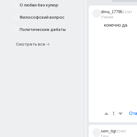
О любви без купюр
dima_17796
11лет
Ученик
Философский вопрос
конечно да
Политические дебаты
Смотреть все
1
Отв
sem_tigr
11лет
Гуру