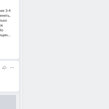
е 3-4 
нять, 
ько 
к 
о 
щин...