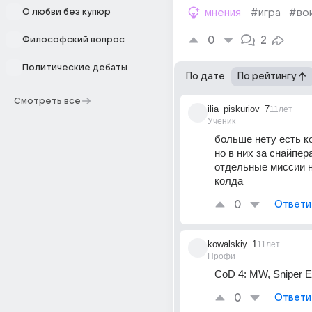
О любви без купюр
мнения
#игра
#во
0
2
Философский вопрос
Политические дебаты
По дате
По рейтингу
Смотреть все
ilia_piskuriov_7
11лет
Ученик
больше нету есть ко
но в них за снайпера
отдельные миссии н
колда
0
Ответи
kowalskiy_1
11лет
Профи
CoD 4: MW, Sniper El
0
Ответи