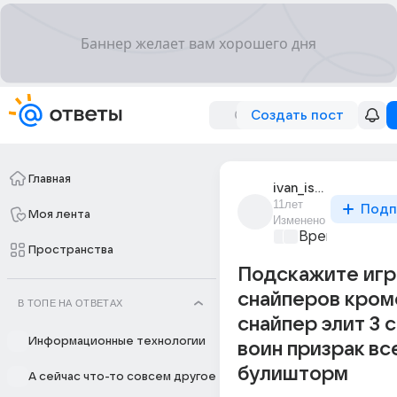
Создать пост
Главная
ivan_ishchenko_98
11лет
Подп
Моя лента
Изменено
Время игр
+1
Пространства
Подскажите игр
снайперов кром
В ТОПЕ НА ОТВЕТАХ
снайпер элит 3 
Информационные технологии
воин призрак вс
булишторм
А сейчас что-то совсем другое