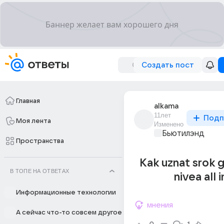
Создать пост
Главная
alkama
11лет
Подп
Моя лента
Изменено
Бьютилэнд
Пространства
Kak uznat srok 
В ТОПЕ НА ОТВЕТАХ
nivea all i
Информационные технологии
мнения
А сейчас что-то совсем другое