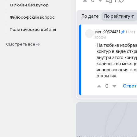
0
1
О любви без купюр
По дате
По рейтингу
Философский вопрос
Политические дебаты
user_90524431
11лет
Профи
Смотреть все
На тюбике изображ
контур в виде откр
внутри этого конту
количество месяце
использования с м
открытия.
0
Ответ