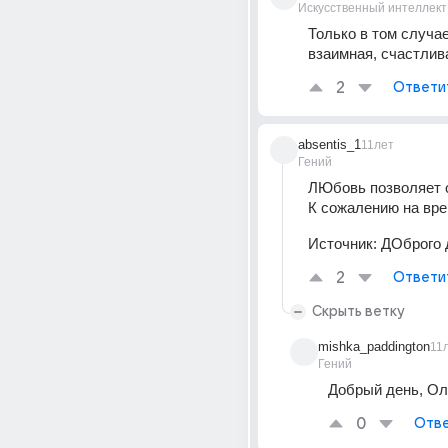
Искусственный интеллект
Только в том случае
взаимная, счастлив
2
Ответи
absentis_1
11лет
Гений
ЛЮбовь позволяет о
К сожалению на вре
Источник:
ДОброго 
2
Ответи
Скрыть ветку
mishka_paddington
11
Гений
Добрый день, Оле
0
Отве