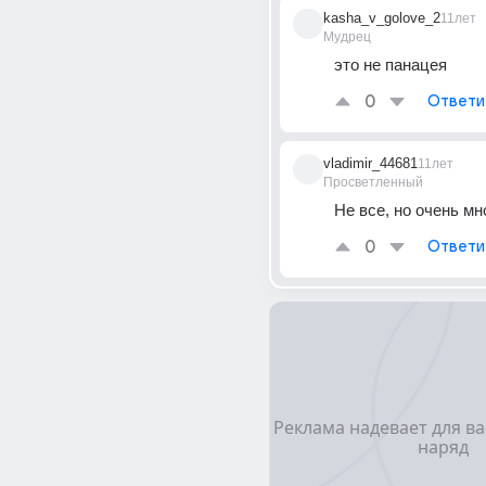
kasha_v_golove_2
11лет
Мудрец
это не панацея
0
Ответи
vladimir_44681
11лет
Просветленный
Не все, но очень мн
0
Ответи