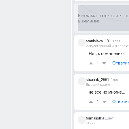
stanislava_101
11лет
Искусственный интеллект
Нет, к сожалению!
1
Ответи
strannik_2661
11лет
Высший разум
не все но многие...
1
Ответи
formalistka
11лет
Гений