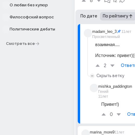
6
12
О любви без купюр
По дате
По рейтингу
Философский вопрос
Политические дебаты
madam_leo_3
11лет
Просветленный
Смотреть все
взаимная....
Источник:
привет))
2
Ответ
Скрыть ветку
mishka_paddington
Гений
11лет
Привет!)
0
Отв
marina_more9
11лет