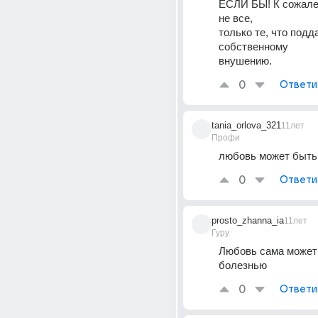
ЕСЛИ БЫ! К сожален
не все,
только те, что подд
собственному
внушению.
0
Ответи
tania_orlova_321
11лет
Профи
любовь может быть
0
Ответи
prosto_zhanna_ia
11лет
Гуру
Любовь сама может 
болезнью
0
Ответи