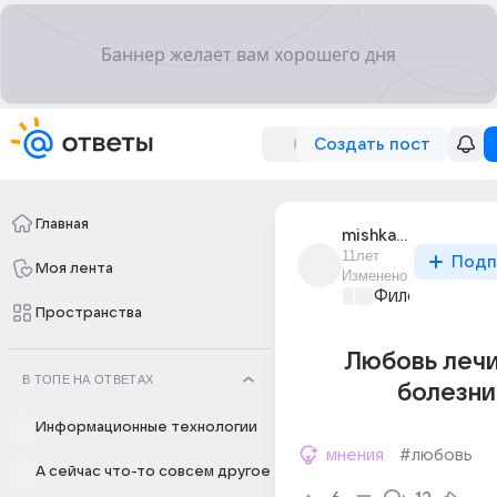
Создать пост
Главная
mishka_paddington
11лет
Подп
Моя лента
Изменено
Философский 
Пространства
Любовь лечи
В ТОПЕ НА ОТВЕТАХ
болезни
Информационные технологии
мнения
#любовь
А сейчас что-то совсем другое