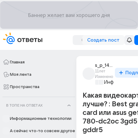
Создать пост
Главная
s_p_1472
11лет
Подп
Моя лента
Изменено
Информационн
Пространства
Какая видеокар
лучше? : Best gr
В ТОПЕ НА ОТВЕТАХ
card или asus ge
Информационные технологии
780-dc2oc 3gd5
gddr5
А сейчас что-то совсем другое