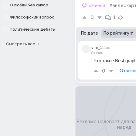
О любви без купюр
мнения
#видеокар
0
1
Философский вопрос
Политические дебаты
По дате
По рейтингу
Смотреть все
ivmi_1
11лет
Ученик
Что такое Best graph
0
Ответи