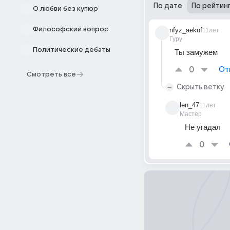
По дате
По рейтин
О любви без купюр
Философский вопрос
nfyz_aekuf
11лет
Гуру
Политические дебаты
Ты замужем
0
От
Смотреть все
Скрыть ветку
len_47
11лет
Мастер
Не угадал
0