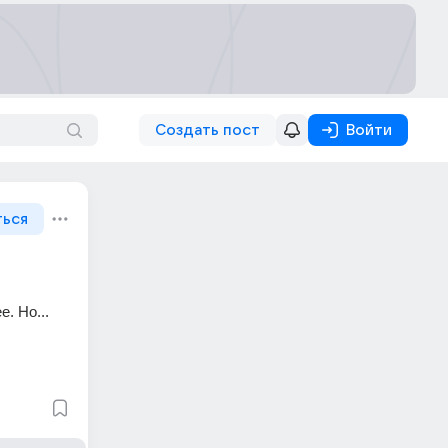
Создать пост
Войти
ться
 Но... 