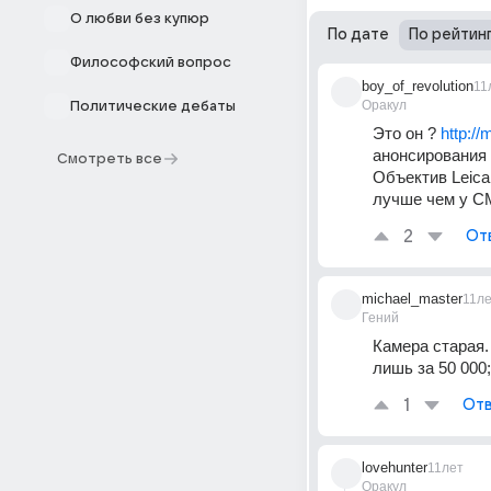
О любви без купюр
По дате
По рейтин
Философский вопрос
boy_of_revolution
11
Оракул
Политические дебаты
Это он ? 
http:/
анонсирования :
Смотреть все
Объектив Leica
лучше чем у CM
2
От
michael_master
11л
Гений
Камера старая.
лишь за 50 000
1
Отв
lovehunter
11лет
Оракул