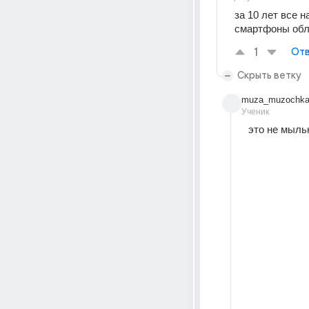
за 10 лет все 
смартфоны обла
1
Отв
Скрыть ветку
muza_muzochka
Ученик
это не мыль