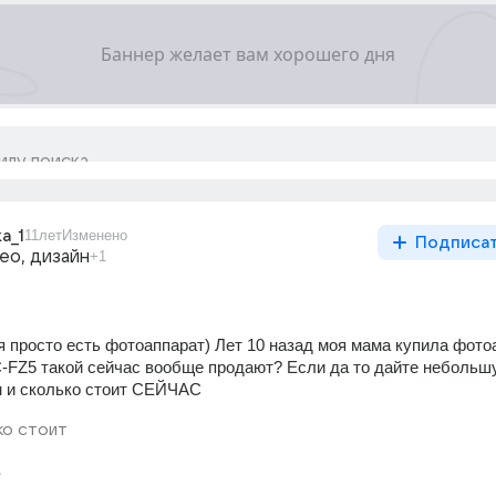
a_1
11лет
Изменено
Подписа
ео, дизайн
+1
я просто есть фотоаппарат) Лет 10 назад моя мама купила фотоа
-FZ5 такой сейчас вообще продают? Если да то дайте небольшу
м и сколько стоит СЕЙЧАС
ко стоит