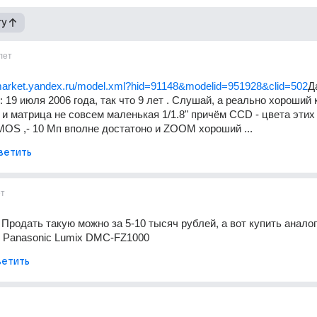
гу
лет
/market.yandex.ru/model.xml?hid=91148&modelid=951928&clid=502
Д
 19 июля 2006 года, так что 9 лет . Слушай, а реально хороший к
 и матрица не совсем маленькая 1/1.8" причём CCD - цвета этих 
OS ,- 10 Мп вполне достатоно и ZOOM хороший ...
ветить
ет
 Продать такую можно за 5-10 тысяч рублей, а вот купить аналог
; Panasonic Lumix DMC-FZ1000
етить