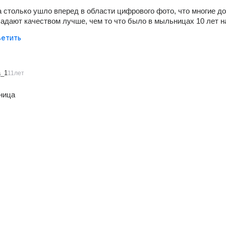
на столько ушло вперед в области цифрового фото, что многие до
дают качеством лучше, чем то что было в мыльницах 10 лет на
етить
_1
11лет
ница