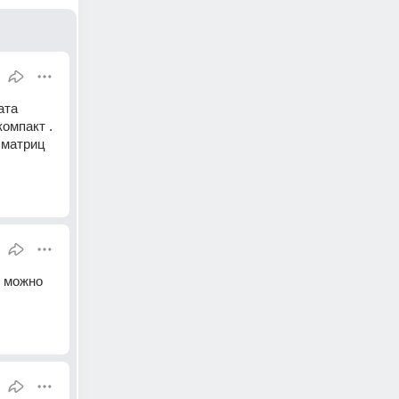
ата 
омпакт . 
матриц 
 можно 