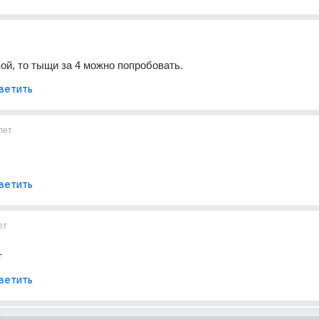
ой, то тыщи за 4 можно попробовать.
ветить
лет
ветить
ет
т
ветить