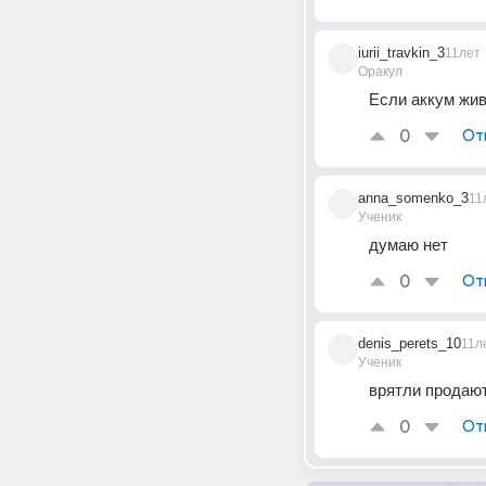
iurii_travkin_3
11лет
Оракул
Если аккум жив
0
От
anna_somenko_3
11
Ученик
думаю нет
0
От
denis_perets_10
11л
Ученик
врятли продаю
0
От