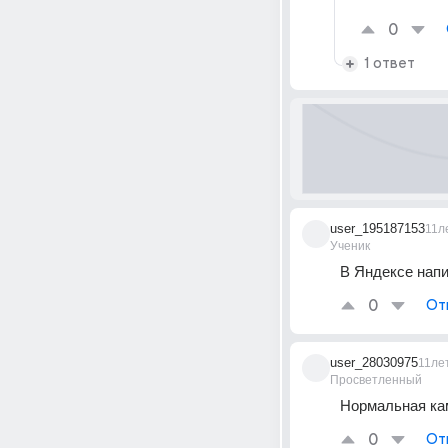
0
1 ответ
user_195187153
11л
Ученик
В Яндексе напи
0
От
user_28030975
11ле
Просветленный
Нормальная кам
0
От