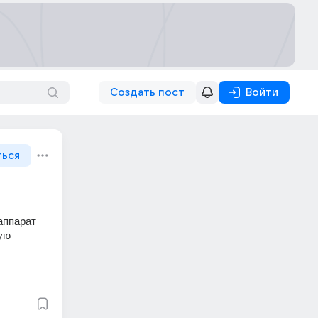
Создать пост
Войти
ться
ппарат 
ю 