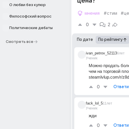
цена?
О любви без купюр
мнения
#стим
#це
Философский вопрос
0
2
Политические дебаты
По дате
По рейтингу
Смотреть все
ivan_petrov_52113
6лет
Ученик
Можно продать боле
чем на торговой пло
steamlvlup.com/r/z8
0
Ответи
fack_lol_5
11лет
Ученик
жди
0
Ответи