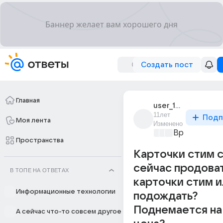
Создать пост
Главная
user_181699133
11лет
Подп
Моя лента
Изменено
Время игр
+2
Пространства
Карточки стим 
сейчас продова
В ТОПЕ НА ОТВЕТАХ
карточки стим и
Информационные технологии
подождать?
Поднемается на
А сейчас что-то совсем другое