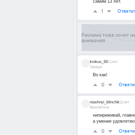
самим 13 лет.
1
Ответи
krokus_66
11лет
Оракул
Во как!
0
Ответи
niashnyi_blinchik
11лет
Мыслитель
нипириживай, главно
а умение удовлетво
0
Ответи