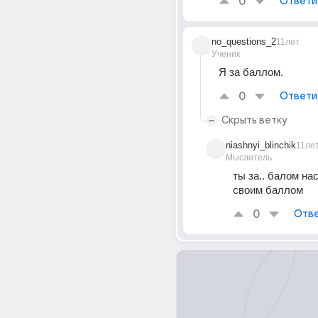
0
Ответи
no_questions_2
11лет
Ученик
Я за баллом.
0
Ответи
Скрыть ветку
niashnyi_blinchik
11ле
Мыслитель
ты за.. балом нас
своим баллом
0
Отве