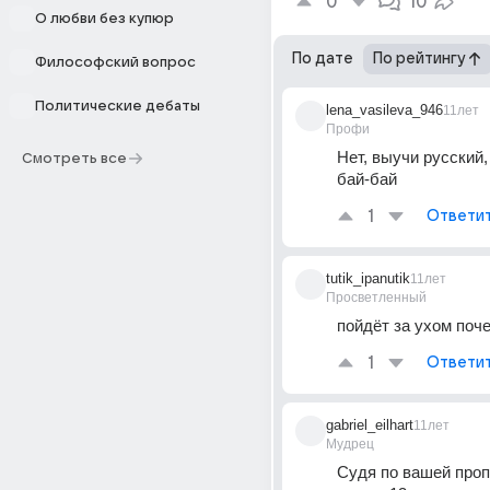
0
10
О любви без купюр
По дате
По рейтингу
Философский вопрос
Политические дебаты
lena_vasileva_946
11лет
Профи
Нет, выучи русский, 
Смотреть все
бай-бай
1
Ответи
tutik_ipanutik
11лет
Просветленный
пойдёт за ухом поч
1
Ответи
gabriel_eilhart
11лет
Мудрец
Судя по вашей пропи