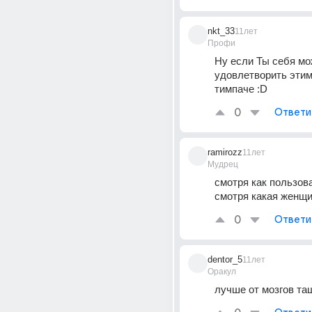
nkt_33
11лет
Профи
Ну если Ты себя мо
удовлетворить этим 
тимпаче :D
0
Ответи
ramirozz
11лет
Мудрец
смотря как пользова
смотря какая женщ
0
Ответи
dentor_5
11лет
Оракул
лучше от мозгов та