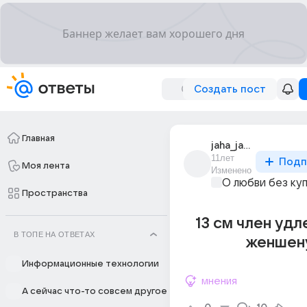
Создать пост
Главная
jaha_jaha_12
11лет
Подп
Моя лента
Изменено
О любви без ку
Пространства
13 см член уд
В ТОПЕ НА ОТВЕТАХ
женшен
Информационные технологии
мнения
А сейчас что-то совсем другое