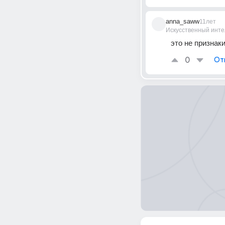
anna_saww
11лет
Искусственный инте
это не признак
0
От