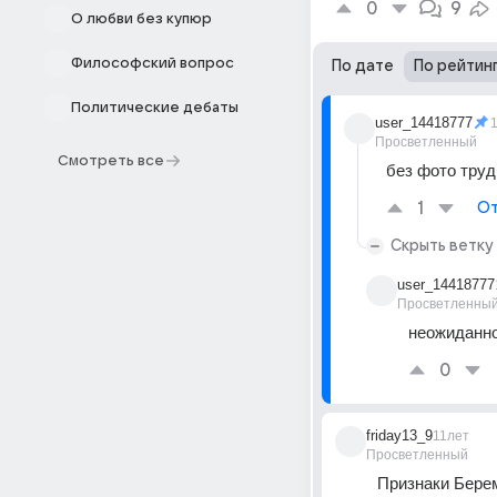
0
9
О любви без купюр
Философский вопрос
По дате
По рейтин
Политические дебаты
user_14418777
Просветленный
Смотреть все
без фото труд
1
От
Скрыть ветку
user_14418777
Просветленны
неожиданно
0
friday13_9
11лет
Просветленный
Признаки Берем