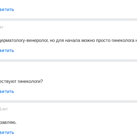
ветить
ет
 дерматологу-венеролог, но для начала можно просто гинеколога 
ветить
ествуют гинекологи?
ветить
1лет
дравляю.
ветить