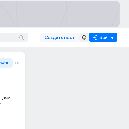
Создать пост
Войти
ться
щами, 
 