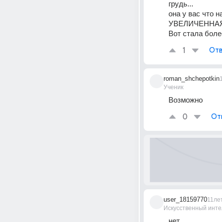
грудь...
она у вас что н
УВЕЛИЧЕННАЯ гр
Вот стала более
1
Отв
roman_shchepotkin
Ученик
Возможно
0
От
user_18159770
11ле
Искусственный инте
нет