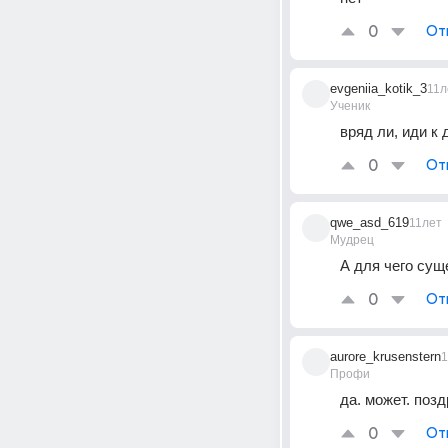
0
От
evgeniia_kotik_3
11л
Ученик
вряд ли, иди к
0
От
qwe_asd_619
11лет
Мудрец
А для чего сущ
0
От
aurore_krusenstern
1
Профи
да. может. поз
0
От