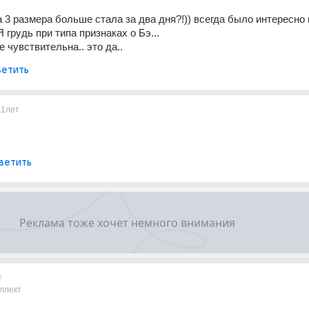
а 3 размера больше стала за два дня?!)) всегда было интересно к
удь при типа признаках о Бэ...
 чувствительна.. это да..
етить
11лет
ветить
т
ллект