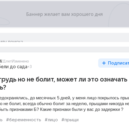
4
11лет
Изменено
Подписа
бели до сада
+3
рудь но не болит, может ли это означать
ь?
едохранялись, до месячных 5 дней, у меня лицо покрылось пры
о не болит, всегда обычно болит за неделю, прыщами никогда не
быть признаками Б? Какие признаки были у вас до задержки ?
ь
#беременность
#лицо
#прыщи