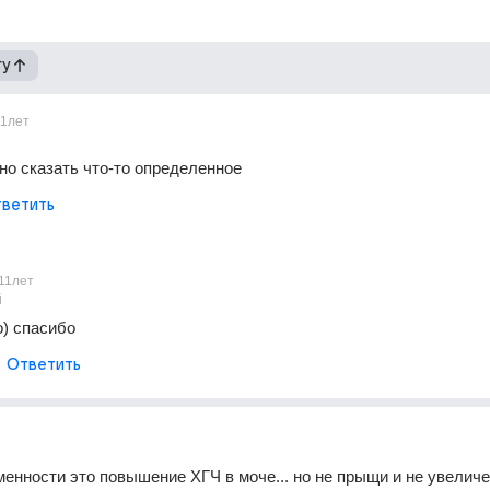
гу
11лет
но сказать что-то определенное
ветить
11лет
й
) спасибо
Ответить
енности это повышение ХГЧ в моче... но не прыщи и не увеличе