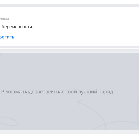
ллект
и беременности.
ветить