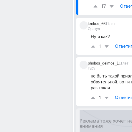
17
Отве
krokus_66
11лет
Оракул
Ну и как?
1
Ответи
phobos_deimos_1
11лет
Гуру
не быть такой привл
обаятельной. вот и
раз такая
1
Ответи