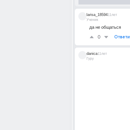
larisa_18594
11лет
Ученик
да не общаться
0
Ответи
danica
11лет
Гуру