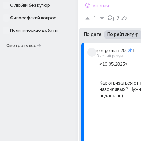
О любви без купюр
мнения
1
7
Философский вопрос
Политические дебаты
По дате
По рейтингу
Смотреть все
igor_german_206
1г
Высший разум
<10.05.2025>
Как отвязаться от 
назойливых? Нужно
подальше)