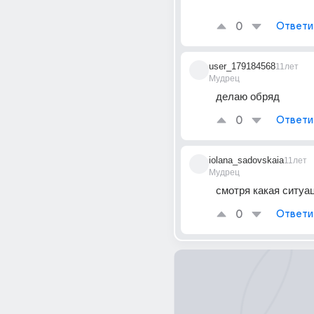
0
Ответи
user_179184568
11лет
Мудрец
делаю обряд
0
Ответи
iolana_sadovskaia
11лет
Мудрец
смотря какая ситуа
0
Ответи