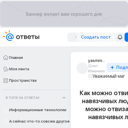
Создать пост
Главная
yasmina_173
11лет
Подп
Моя лента
Изменено
Уважаемый маг
Пространства
Как можно отви
В ТОПЕ НА ОТВЕТАХ
навязчивых лю
можно отвиза
Информационные технологии
навязчивых 
А сейчас что-то совсем другое