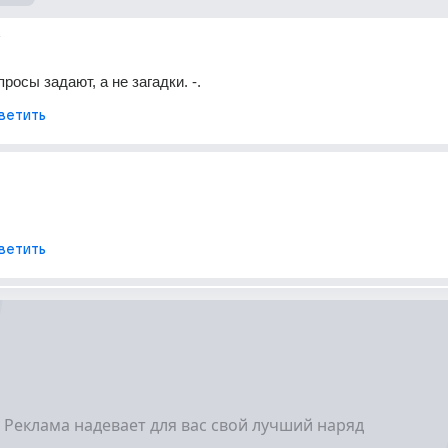
т
росы задают, а не загадки. -.
ветить
ветить