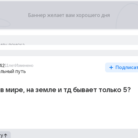
_42
11лет
Изменено
Подписа
льный путь
в мире, на земле и тд бывает только 5?
гу