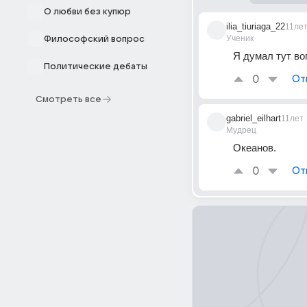
О любви без купюр
ilia_tiuriaga_22
11ле
Ученик
Философский вопрос
Я думал тут воп
Политические дебаты
0
От
Смотреть все
gabriel_eilhart
11лет
Мудрец
Океанов.
0
От