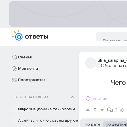
Главная
iuliia_saiapina
Образовате
Моя лента
Пространства
Чего 
В ТОПЕ НА ОТВЕТАХ
мнения
Информационные технологии
0
2
А сейчас что-то совсем другое
По дате
По рейтин