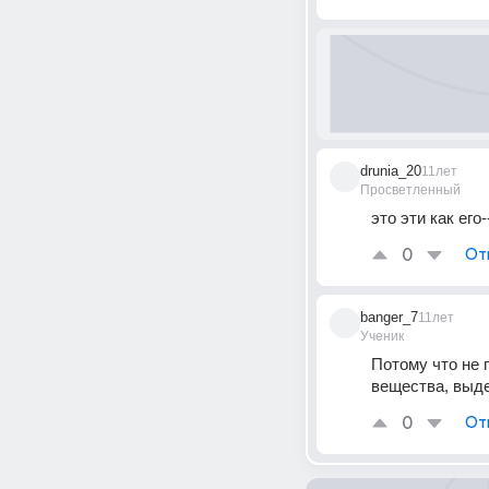
drunia_20
11лет
Просветленный
это эти как его-
0
От
banger_7
11лет
Ученик
Потому что не 
вещества, выде
0
От