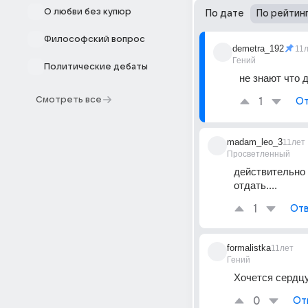
О любви без купюр
По дате
По рейтин
Философский вопрос
demetra_192
11
Гений
Политические дебаты
не знают что де
Смотреть все
1
От
madam_leo_3
11лет
Просветленный
действительно 
отдать....
1
Отв
formalistka
11лет
Гений
Хочется сердц
0
От