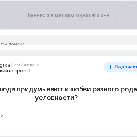
gton
11лет
Изменено
Подписа
кий вопрос
+1
люди придумывают к любви разного рода
условности?
вь