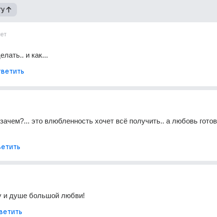
гу
лет
лать.. и как...
ветить
зачем?... это влюбленность хочет всё получить.. а любовь готова
етить
у и душе большой любви!
ветить