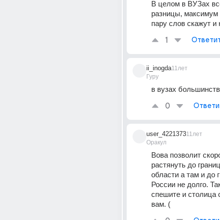
В целом в ВУЗах вс
разницы, максимум 
пару слов скажут и 
1
Ответи
ii_inogda
11лет
Гуру
в вузах большинст
0
Ответи
user_4221373
11лет
Оракул
Вова позволит скор
растянуть до границ
области а там и до г
России не долго. Так
спешите и столица с
вам. (