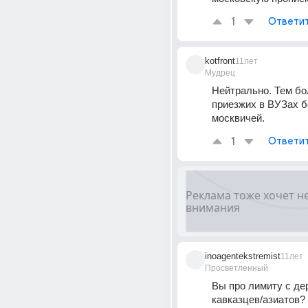
1
Ответи
kotfront
11лет
Мудрец
Нейтрально. Тем бол
приезжих в ВУЗах б
москвичей.
1
Ответи
inoagentekstremist
11лет
Просветленный
Вы про лимиту с дер
кавказцев/азиатов?