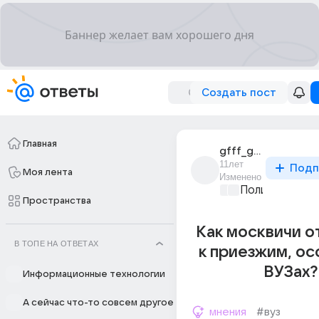
Создать пост
Главная
gfff_gggg_2
11лет
Подп
Моя лента
Изменено
Политические
Пространства
Как москвичи о
В ТОПЕ НА ОТВЕТАХ
к приезжим, ос
ВУЗах?
Информационные технологии
А сейчас что-то совсем другое
мнения
#вуз