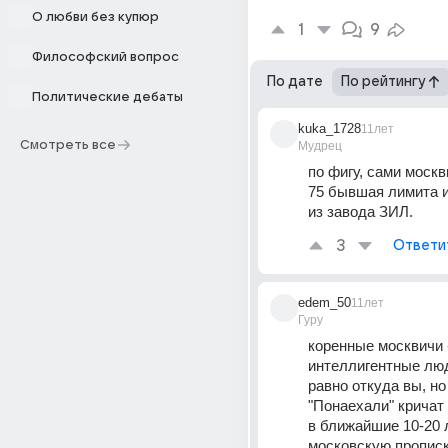
О любви без купюр
1
9
Философский вопрос
По дате
По рейтингу
Политические дебаты
kuka_1728
11лет
Смотреть все
Мудрец
по фигу, сами москв
75 бывшая лимита и
из завода ЗИЛ.
3
Ответи
edem_50
11лет
Гуру
коренные москвичи 
интеллигентные люд
равно откуда вы, но 
"Понаехали" кричат т
в ближайшие 10-20 
московскую пропис