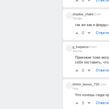
0
Ответи
shadow_chake
11лет
Профи
так же как и форды 
0
Ответи
g_kurpasov
11лет
Знаток
Приезжие тоже могу
себя поставить, что
0
Ответи
dmitrii_leonov_719
11лет
Гуру
Что хочешь сюда пр
0
Ответи