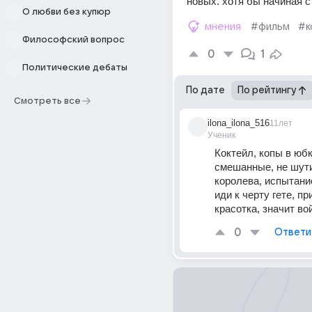
новых. хотя бы начиная с
О любви без купюр
мнения
#фильм
#к
Философский вопрос
0
1
Политические дебаты
По дате
По рейтингу
Смотреть все
ilona_ilona_516
11лет
Ученик
Коктейл, копы в юбка
смешанные, не шути
королева, испытание
иди к черту гете, пр
красотка, значит во
0
Ответи