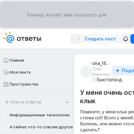
Создать пост
Главная
olia_15308
11лет
Подп
Моя лента
Изменено
Бьютилэнд
Пространства
У меня очень ос
клык
В ТОПЕ НА ОТВЕТАХ
Помогите, у меня клык реж
Информационные технологии
стенки губ! Всего у меня6 
Болезнь, или можно что-н
А сейчас что-то совсем другое
сделать?