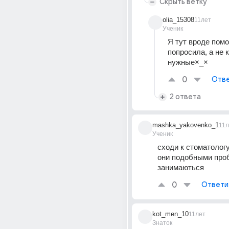
Скрыть ветку
olia_15308
11лет
Ученик
Я тут вроде помо
попросила, а не 
нужные×_×
0
Отве
2 ответа
mashka_yakovenko_1
11л
Ученик
сходи к стоматологу
они подобными про
занимаються
0
Ответи
kot_men_10
11лет
Знаток