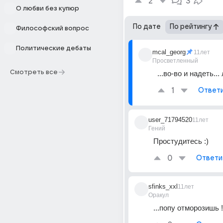
2
3
О любви без купюр
По дате
По рейтингу
Философский вопрос
Политические дебаты
mcal_georg
11лет
Просветленный
Смотреть все
...во-во и надеть...
1
Ответ
user_71794520
11лет
Гений
Простудитесь :)
0
Ответи
sfinks_xxl
11лет
Оракул
...попу отморозишь !