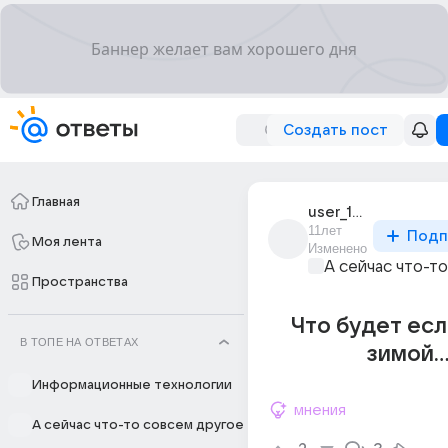
Создать пост
Главная
user_187145551
11лет
Подп
Моя лента
Изменено
А сейчас что-т
Пространства
Что будет есл
В ТОПЕ НА ОТВЕТАХ
зимой..
Информационные технологии
мнения
А сейчас что-то совсем другое