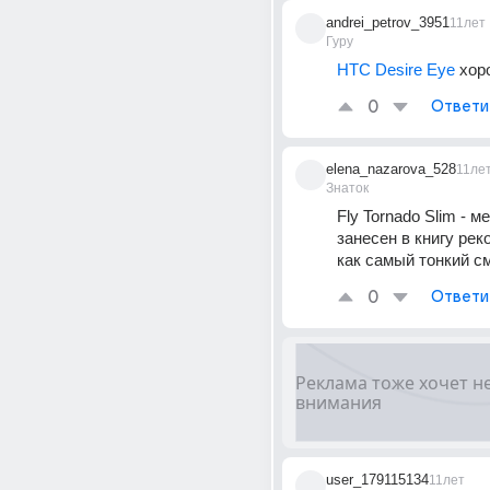
andrei_petrov_3951
11лет
Гуру
HTC Desire Eye
 хор
0
Ответи
elena_nazarova_528
11ле
Знаток
Fly Tornado Slim - м
занесен в книгу рек
как самый тонкий с
0
Ответи
user_179115134
11лет