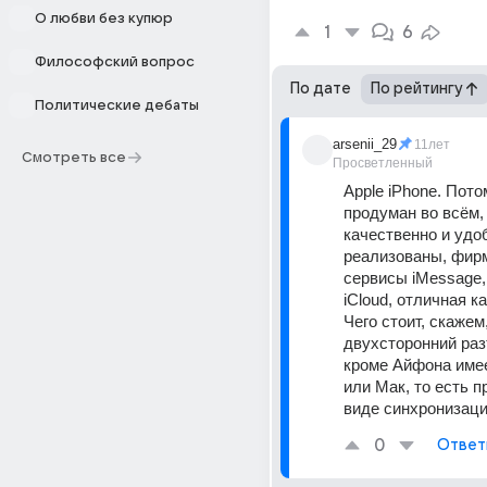
О любви без купюр
1
6
Философский вопрос
По дате
По рейтингу
Политические дебаты
arsenii_29
11лет
Смотреть все
Просветленный
Apple iPhone. Потом
продуман во всём,
качественно и удоб
реализованы, фир
сервисы iMessage, 
iCloud, отличная кам
Чего стоит, скажем,
двухсторонний раз
кроме Айфона име
или Мак, то есть п
виде синхронизаци
0
Ответ