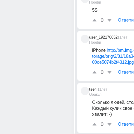
Профи
5S
0
Ответи
user_192176652
11лет
Профи
iPhone 
http://bm.img
torage/orig/2/31/18a
09ce5074b2f4312.jpg
0
Ответи
tserii
11лет
Оракул
Сколько людей, стол
Каждый кулик свое 
хвалит: -)
0
Ответи