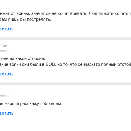
т
ежит от войны, значит он не хочет воевать. Людям жить хочется.
бам лишь бы пострелять.
ветить
11лет
ллект
т-ни на какой стороне.
акие вояки они были в ВОВ, но то, что сейчас-это полный отстой
ветить
ллект
е Европе расскажут обо всем
ветить