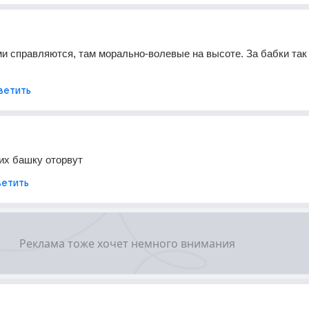
 справляются, там морально-волевые на высоте. За бабки так 
ветить
их башку оторвут
етить