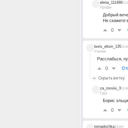
elena_111499
11л
Профи
Добрый вече
Не скажете 
0
boris_eltsin_135
11л
Ученик
Расслабься, пу
0
От
Скрыть ветку
za_rossiiu_3
11л
Гуру
Борис эльци
0
tornadochka
11лет