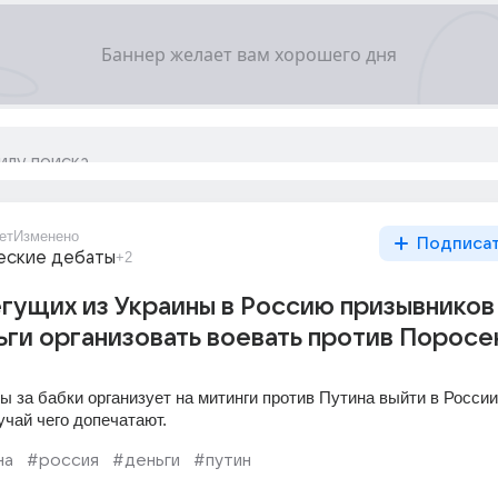
ет
Изменено
Подписа
еские дебаты
+2
гущих из Украины в Россию призывников
ги организовать воевать против Поросе
 за бабки организует на митинги против Путина выйти в России,
учай чего допечатают.
на
#россия
#деньги
#путин