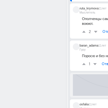
ruta_krymova
11лет
Мыслитель
Ополченцы сами
воюют.
2
От
baran_adama
11лет
Гуру
Поросю и без н
1
Отв
osfalia
11лет