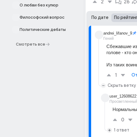
2
26
О любви без купюр
Философский вопрос
По дате
По рейтин
Политические дебаты
andrei_lifanov_9
Гений
Смотреть все
Сбежавшие из 
голове - кто он
Из таких воины
1
От
Скрыть ветку
user_12608622
Просветленны
Нормальные
0
1 ответ