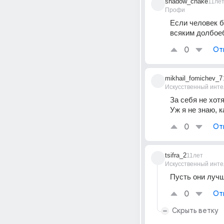
shadow_chake
11ле
Профи
Если человек б
всяким долбое
0
От
mikhail_fomichev_7
Искусственный инте
За себя не хотя
Уж я не знаю, к
0
От
tsifra_2
11лет
Искусственный инте
Пусть они лучш
0
От
Скрыть ветку