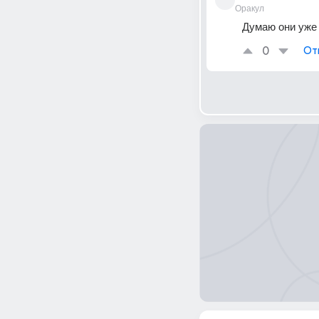
Оракул
Думаю они уже и
0
От