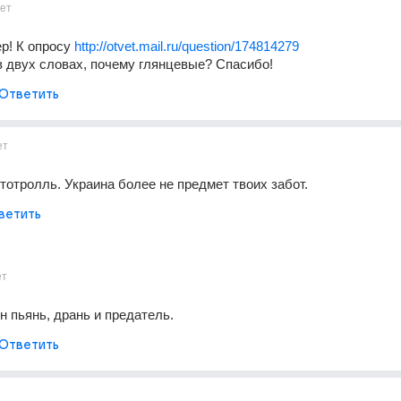
ет
р! К опросу 
http://otvet.mail.ru/question/174814279
в двух словах, почему глянцевые? Спасибо!
Ответить
ет
тотролль. Украина более не предмет твоих забот.
ветить
ет
н пьянь, дрань и предатель.
Ответить