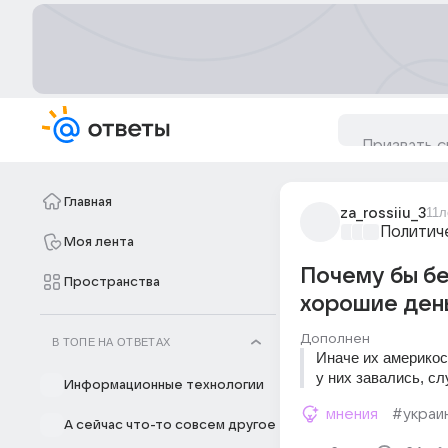
Главная
za_rossiiu_3
11л
Политич
Моя лента
Почему бы бе
Пространства
хорошие день
Дополнен
В ТОПЕ НА ОТВЕТАХ
Иначе их америкосы
у них завались, сл
Информационные технологии
мнения
#украи
А сейчас что-то совсем другое