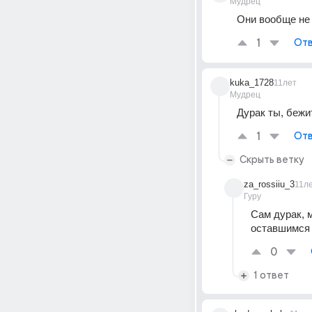
Мудрец
Они вообще не 
1
Отв
kuka_1728
11лет
Мудрец
Дурак ты, бежи
1
Отв
Скрыть ветку
za_rossiiu_3
11л
Гуру
Сам дурак, 
оставшимся 
0
1 ответ