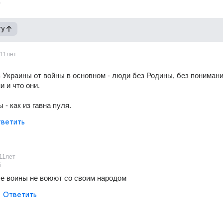
гу
11лет
Украины от войны в основном - люди без Родины, без понимания
и и что они.
 - как из гавна пуля.
ветить
11лет
й
 воины не воюют со своим народом
Ответить