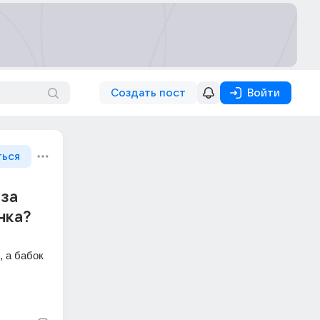
Создать пост
Войти
ться
 за
нка?
 а бабок 