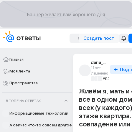
Создать пост
Главная
daria_barinova_93
11лет
Подп
Моя лента
Изменено
Уважаемый м
Пространства
Живём я, мать и
все в одном дом
В ТОПЕ НА ОТВЕТАХ
всех (у каждого)
Информационные технологии
этаже квартира.
совпадение или
А сейчас что-то совсем другое