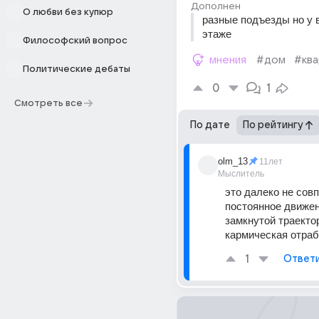
Дополнен
О любви без купюр
разные подъезды но у в
этаже
Философский вопрос
мнения
#дом
#кв
Политические дебаты
0
1
Смотреть все
По дате
По рейтингу
olm_13
11лет
Мыслитель
это далеко не совп
постоянное движен
замкнутой траектор
кармическая отраб
1
Ответ