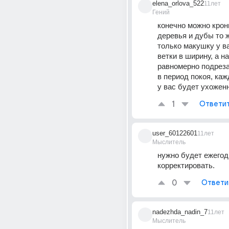
elena_orlova_522
11лет
Гений
конечно можно крон
деревья и дубы то ж
только макушку у ва
ветки в ширину, а на
равномерно подреза
в период покоя, кажд
у вас будет ухожен
1
Ответи
user_60122601
11лет
Мыслитель
нужно будет ежегодн
корректировать.
0
Ответи
nadezhda_nadin_7
11лет
Мыслитель