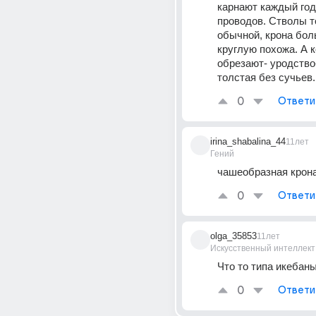
карнают каждый год 
проводов. Стволы т
обычной, крона бол
круглую похожа. А к
обрезают- уродство-
толстая без сучьев.
0
Ответи
irina_shabalina_44
11лет
Гений
чашеобразная крон
0
Ответи
olga_35853
11лет
Искусственный интеллект
Что то типа икебан
0
Ответи