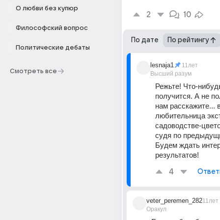
О любви без купюр
2
10
Философский вопрос
По дате
По рейтингу
Политические дебаты
lesnaja1
11лет
Смотреть все
Высший разум
Режьте! Что-нибудь
получится. А не пол
нам расскажите... 
любительница экст
садоводстве-цвето
судя по предыдущи
Будем ждать интер
результатов!
4
Ответ
veter_peremen_282
11лет
Оракул