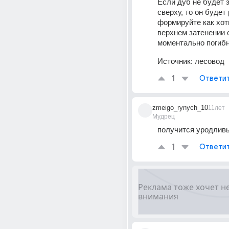
Если дуб не будет з
сверху, то он будет 
формируйте как хоти
верхнем затенении о
моментально погибн
Источник:
лесовод
1
Ответи
zmeigo_rynych_10
11лет
Мудрец
получится уродлив
1
Ответи