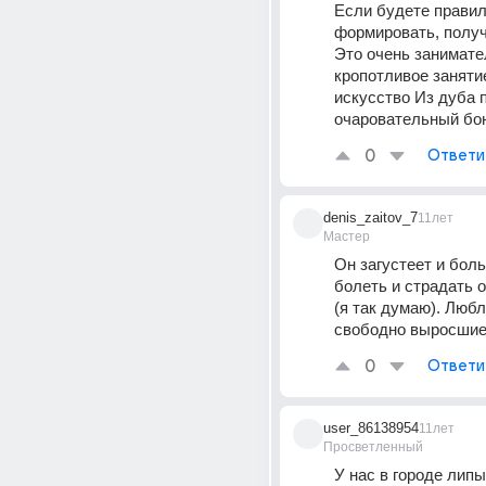
Если будете правил
формировать, получ
Это очень занимател
кропотливое занятие
искусство Из дуба 
очаровательный бо
0
Ответи
denis_zaitov_7
11лет
Мастер
Он загустеет и боль
болеть и страдать о
(я так думаю). Любл
свободно выросшие
0
Ответи
user_86138954
11лет
Просветленный
У нас в городе липы