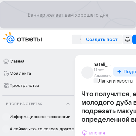
Создать пост
Главная
natali_57066
11лет
Подп
Моя лента
Изменено
Лапки и хвосты
Пространства
Что получится, 
молодого дуба 
В ТОПЕ НА ОТВЕТАХ
подрезать маку
Информационные технологии
определенной в
А сейчас что-то совсем другое
мнения