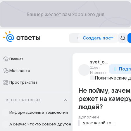
Создать пост
Главная
svet_ognia_1
11лет
Подп
Моя лента
Изменено
Политические 
Пространства
Не пойму, заче
режет на камер
В ТОПЕ НА ОТВЕТАХ
людей?
Информационные технологии
Дополнен
ужас какой-то....
А сейчас что-то совсем другое