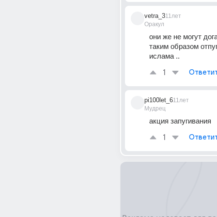
vetra_3
11лет
Оракул
они же не могут дога
таким образом отпуг
ислама ..
1
Ответи
pi100let_6
11лет
Мудрец
акция запугивания
1
Ответи