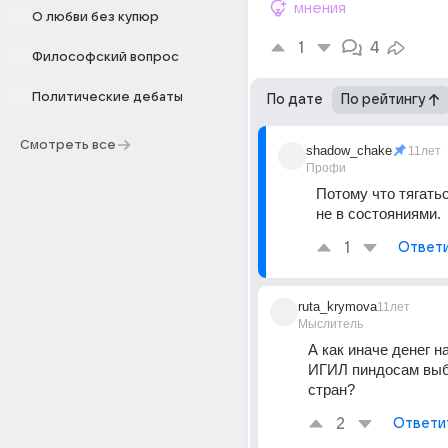
мнения
О любви без купюр
1
4
Философский вопрос
Политические дебаты
По дате
По рейтингу
Смотреть все
shadow_chake
11лет
Профи
Потому что тягатьс
не в состояниями.
1
Ответ
ruta_krymova
11лет
Мыслитель
А как иначе денег на
ИГИЛ пиндосам выби
стран?
2
Ответи