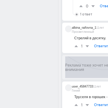
0
Отве
1 ответ
albina_raifovna_1
11лет
Просветленный
Стреляй в десятку.
1
Ответи
user_45847733
11лет
Гений
Труселя в горошек - 
1
Ответи