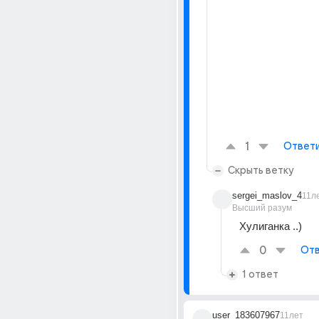
1
Ответ
Скрыть ветку
sergei_maslov_4
11л
Высший разум
Хулиганка ..)
0
Отв
1 ответ
user_183607967
11лет