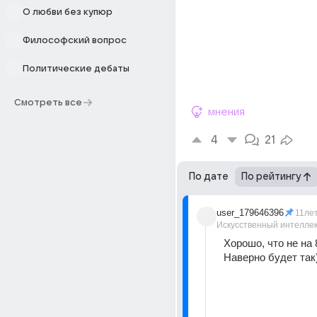
О любви без купюр
Философский вопрос
Политические дебаты
Смотреть все
мнения
4
21
По дате
По рейтингу
user_179646396
11ле
Искусственный интелле
Хорошо, что не на 
Наверно будет так