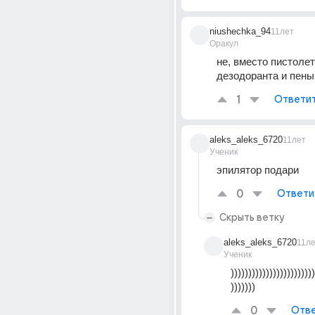
niushechka_94
11лет
Оракул
не, вместо пистолет
дезодоранта и пены
1
Ответи
aleks_aleks_6720
11лет
Ученик
эпилятор подари
0
Ответи
Скрыть ветку
aleks_aleks_6720
11л
Ученик
))))))))))))))))))))))))
)))))))
0
Отве