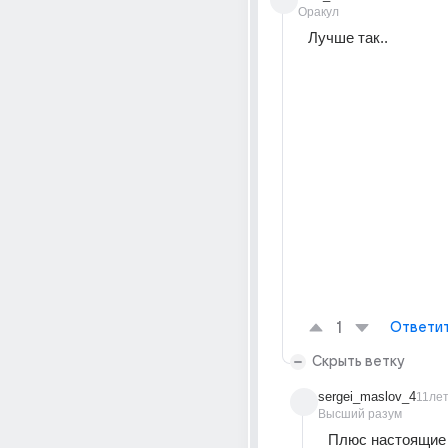
Оракул
Лучше так..
1
Ответи
Скрыть ветку
sergei_maslov_4
11ле
Высший разум
Плюс настоящие .