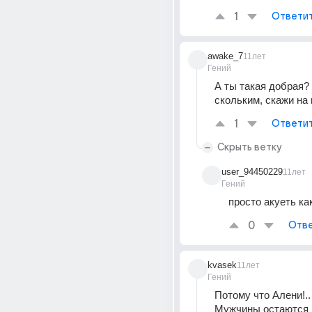
1
Ответи
awake_7
11лет
Гений
А ты такая добрая? К
скольким, скажи на 
1
Ответи
Скрыть ветку
user_94450229
11лет
Гений
просто акуеть ка
0
Отве
kvasek
11лет
Гений
Потому что Алени!.
Мужчины остаются 