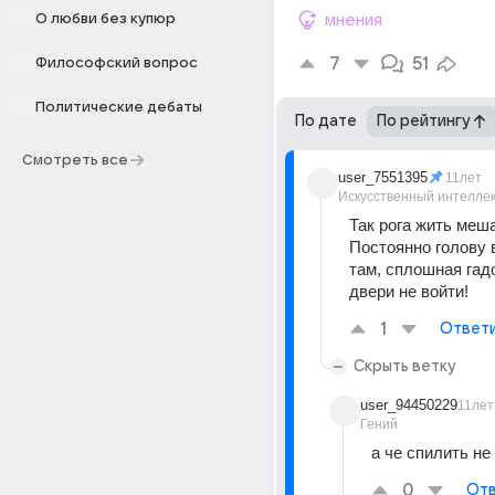
О любви без купюр
мнения
7
51
Философский вопрос
Политические дебаты
По дате
По рейтингу
Смотреть все
user_7551395
11лет
Искусственный интелле
Так рога жить меша
Постоянно голову вн
там, сплошная гадос
двери не войти!
1
Ответ
Скрыть ветку
user_94450229
11лет
Гений
а че спилить не
0
Отв