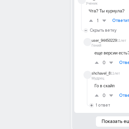
Ученик
Чта? Ты курнула?
1
Ответи
Скрыть ветку
user_94450229
11лет
Гений
еще версии есть
0
Отве
shchavel_8
11лет
Мудрец
Го в скайп
0
Отве
1 ответ
Показать е