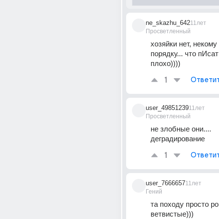
ne_skazhu_642
11лет
Просветленный
хозяйки нет, некому 
порядку... что пИсать
плохо))))
1
Ответи
user_49851239
11лет
Просветленный
не злобные они.... 
деградирование
1
Ответи
user_7666657
11лет
Гений
та походу просто рог
ветвистые)))