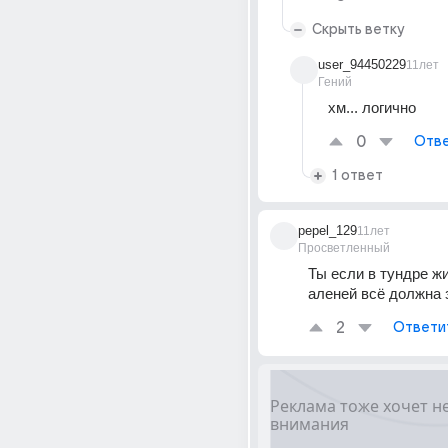
Скрыть ветку
user_94450229
11лет
Гений
хм... логично
0
Отве
1 ответ
pepel_129
11лет
Просветленный
Ты если в тундре жи
аленей всё должна 
2
Ответи