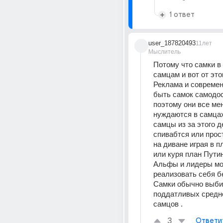
1 ответ
user_187820493
11лет
Мыслитель
Потому что самки в 
самцам и вот от это
Реклама и современ
быть самок самодос
поэтому они все ме
нуждаются в самцах 
самцы из за этого д
спивабтся или прос
на диване играя в п
или куря план Путин
Альфы и лидеры мог
реализовать себя бе
Самки обычно выби
поддатливых средне
самцов .
3
Ответи