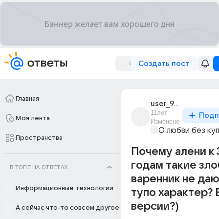
Создать пост
Главная
user_94450229
11лет
Подп
Моя лента
Изменено
О любви без ку
Пространства
Почему алени к 
годам такие зл
В ТОПЕ НА ОТВЕТАХ
варенник не даю
Информационные технологии
тупо характер? 
версии?)
А сейчас что-то совсем другое