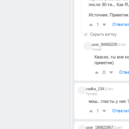
после 30-ти... Как Я
Источник:
Приветик 
1
Ответи
Скрыть ветку
user_94450229
11лет
Гений
Квасек, ты вне ко
приветик)
0
Отве
vadka_134
11лет
Профи
мош.. глисты у них ?)
1
Ответи
user_190822957
11лет