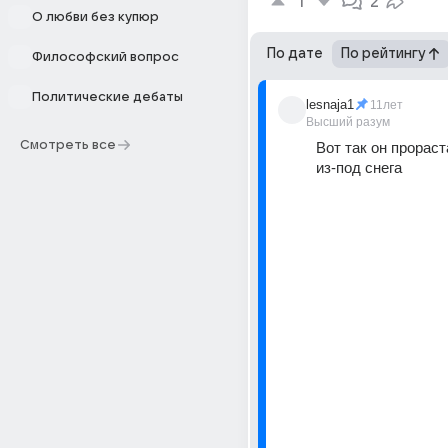
1
2
О любви без купюр
По дате
По рейтингу
Философский вопрос
Политические дебаты
lesnaja1
11лет
Высший разум
Смотреть все
Вот так он прораста
из-под снега