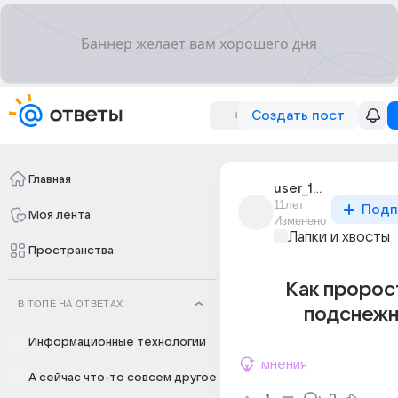
Создать пост
Главная
user_187145551
11лет
Подп
Моя лента
Изменено
Лапки и хвосты
Пространства
Как пророс
В ТОПЕ НА ОТВЕТАХ
подснежн
Информационные технологии
мнения
А сейчас что-то совсем другое