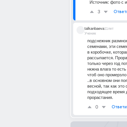
Источник:
фото с 
3
Ответ
talkanbaeva
11лет
Ученик
подснежник размнож
семенами, эти семе
в коробочке, которая
рассыпается. Прора
только через год по
нкжна влага то есть 
чтоб оно промерзло 
..в основном они по
весной, так как это 
подходящее время д
прорастания.
0
Ответи