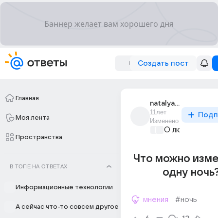
Создать пост
Главная
natalya_669
11лет
Подп
Моя лента
Изменено
О любви без 
Пространства
Что можно измен
В ТОПЕ НА ОТВЕТАХ
одну ночь? 
Информационные технологии
мнения
#ночь
А сейчас что-то совсем другое