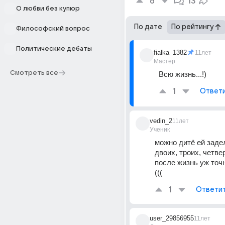
6
13
О любви без купюр
По дате
По рейтингу
Философский вопрос
Политические дебаты
fialka_1382
11лет
Мастер
Смотреть все
Всю жизнь...!)
1
Ответ
vedin_2
11лет
Ученик
можно дитё ей задела
двоих, троих, четверы
после жизнь уж точн
(((
1
Ответи
user_29856955
11лет