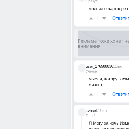
Оракул
мнение о партнере 
1
Ответи
user_176588836
11лет
Ученик
мысли, которую изм
жизнь)
1
Ответи
kvasek
11лет
Гений
Я Могу за ночь Изме
девушке представле