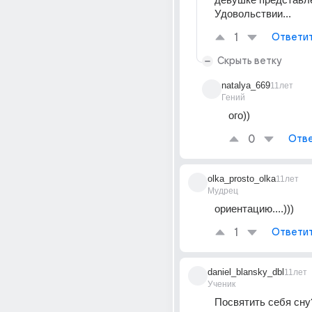
Удовольствии...
1
Ответи
Скрыть ветку
natalya_669
11лет
Гений
ого))
0
Отве
olka_prosto_olka
11лет
Мудрец
ориентацию....)))
1
Ответи
daniel_blansky_dbl
11лет
Ученик
Посвятить себя сну?