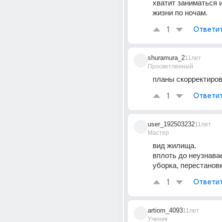
хватит заниматься 
жизни по ночам.
1
Ответи
shuramura_2
11лет
Просветленный
планы скорректиров
1
Ответи
user_192503232
11лет
Мастер
вид жилища. 
вплоть до неузнавае
уборка, перестановка
1
Ответи
artiom_4093
11лет
Ученик