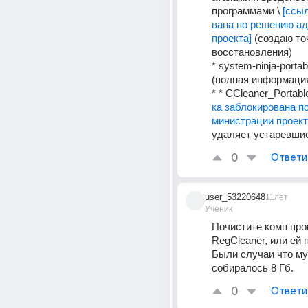
программами \ 
[ссы
вана по решению ад
проекта]
 (создаю точ
восстановления)
* system-ninja-portabl
(полная информация
* * CCleaner_Portabl
ка заблокирована п
министрации проект
удаляет устаревши
0
Ответи
user_53220648
11лет
Ученик
Почистите комп прог
RegCleaner, или ей 
Были случаи что му
собиралось 8 Гб.
0
Ответи