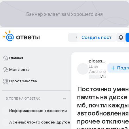
Создать пост
Главная
picasso_65
11лет
Подп
Моя лента
Изменено
Информацио
Пространства
Постоянно уме
память на диске
В ТОПЕ НА ОТВЕТАХ
мб, почти кажды
Информационные технологии
автообновления
прочее отключе
А сейчас что-то совсем другое