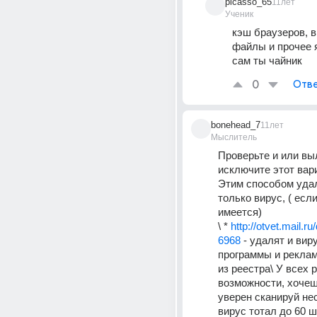
picasso_65
11лет
Ученик
кэш браузеров, 
файлы и прочее я
сам ты чайник
0
Отве
bonehead_7
11лет
Мыслитель
Проверьте и или вы
исключите этот вар
Этим способом удал
только вирус, ( если
имеется)
\ * 
http://otvet.mail.r
6968
 - удалят и вир
программы и реклам
из реестра\ У всех 
возможности, хочеш
уверен сканируй нес
вирус тотал до 60 ш