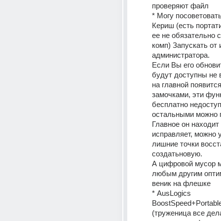
проверяют файл
* Могу посоветовать
Кериш (есть портати
ее не обязательно с
комп) Запускать от 
администратора.
Если Вы его обновит
будут доступны не в
на главной появится
замочками, эти функ
бесплатно недоступ
остальными можно п
Главное он находит 
исправляет, можно у
лишние точки восст
создатьновую.
А цифровой мусор м
любым другим опти
веник на флешке
* AusLogics 
BoostSpeed+Pоrtable
(труженица все дела