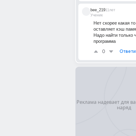
bee_219
11лет
Ученик
Нет скорее какая то
оставляет кэш памя
Надо найти только чт
программа
0
Ответи