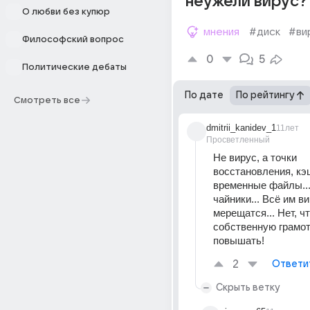
неужели вирус?
О любви без купюр
мнения
#диск
#ви
Философский вопрос
0
5
Политические дебаты
По дате
По рейтингу
Смотреть все
dmitrii_kanidev_1
11лет
Просветленный
Не вирус, а точки 
восстановления, кэш
временные файлы... 
чайники... Всё им в
мерещатся... Нет, чт
собственную грамот
повышать!
2
Ответи
Скрыть ветку