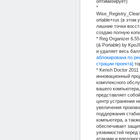
оптимизирует) 
* 
Wise_Registry_Clea
ortable+rus (в этом 
лишние точки восста
создаю полную копи
* Reg Organizer 6.55
(& Portable) by KpoJ
и удаляет весь бал
аблокирована по р
страции проекта]
 то
* Kerish Doctor 2011 -
инновационный прод
комплексного обслу
вашего компьютера,
представляет собой
центр устранения не
увеличения произво
поддержания стабил
компьютера, а также
обеспечивает защиту
уязвимостей перед 
атаками и вредонос