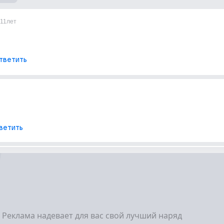
11лет
тветить
ветить