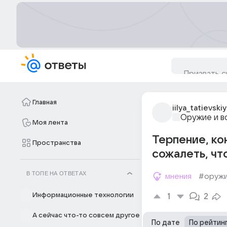
Главная
iilya_tatievskiy
Оружие и в
Моя лента
Терпение, ко
Пространства
сожалеть, чт
В ТОПЕ НА ОТВЕТАХ
мнения
#оруж
Информационные технологии
1
2
А сейчас что-то совсем другое
По дате
По рейтин