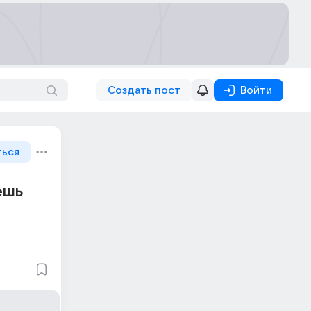
Создать пост
Войти
ться
ешь