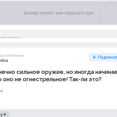
11лет
Изменено
Подписа
ойна
нечно сильное оружие, но иногда начина
о оно не огнестрельное! Так-ли это?
ие
гу