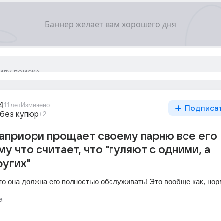
4
11лет
Изменено
Подписа
 без купюр
+2
априори прощает своему парню все его
у что считает, что "гуляют с одними, а
ругих"
что она должна его полностью обслуживать! Это вообще как, но
а