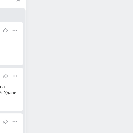
на 
й. Удачи.