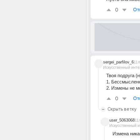
0
От
sergei_parfilov_6
11л
Искусственный инте
Твоя подруга (
1. Бессмысленн
2. Измены не 
0
От
Скрыть ветку
user_5063068
11
Искусственный и
Измена никак