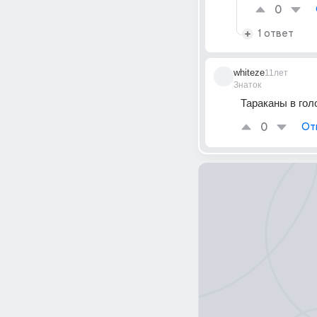
0
1 ответ
whiteze
11лет
Знаток
Тараканы в голо
0
От