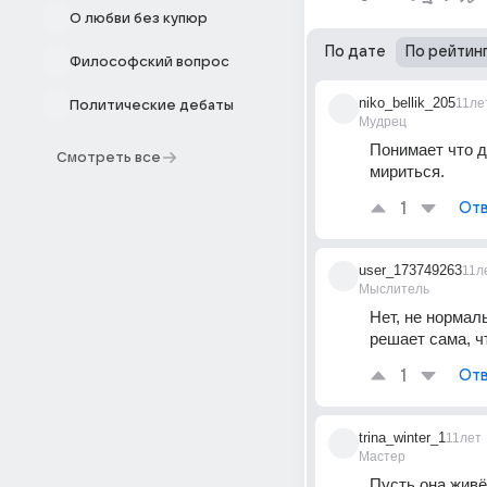
О любви без купюр
По дате
По рейтин
Философский вопрос
niko_bellik_205
11ле
Политические дебаты
Мудрец
Понимает что д
Смотреть все
мириться.
1
Отв
user_173749263
11л
Мыслитель
Нет, не нормаль
решает сама, чт
1
Отв
trina_winter_1
11лет
Мастер
Пусть она живё