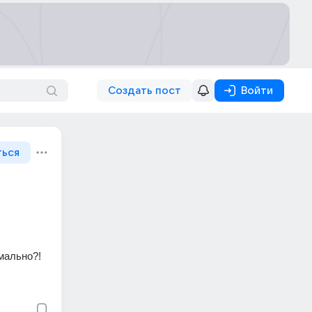
Создать пост
Войти
ться
рмально?!