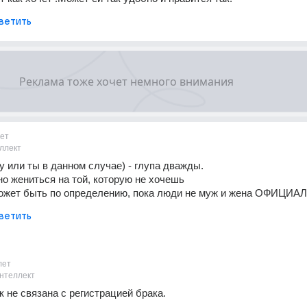
ветить
ет
ллект
ну или ты в данном случае) - глупа дважды.
о жениться на той, которую не хочешь
может быть по определению, пока люди не муж и жена ОФИЦИА
ветить
лет
нтеллект
 не связана с регистрацией брака.