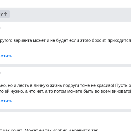
гу
т
ругого варианта может и не будет если этого бросит. приходится 
етить
ет
но, но и лесть в личную жизнь подруги тоже не красиво! Пусть о
о ей нужно, а что нет, а то потом можете быть во всём виновато
етить
т как хочет .Может ей так удобно и нравится так.