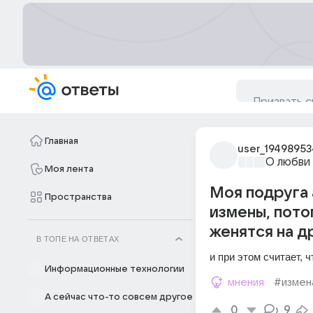
Главная
user_19498953
О любви
Моя лента
Моя подруга 
Пространства
измены, потом
женятся на д
В ТОПЕ НА ОТВЕТАХ
и при этом считает, 
Информационные технологии
мнения
#измен
А сейчас что-то совсем другое
0
9