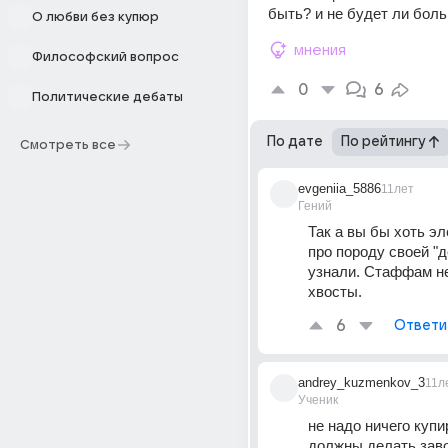
быть? и не будет ли бол
О любви без купюр
мнения
Философский вопрос
0
6
Политические дебаты
По дате
По рейтингу
Смотреть все
evgeniia_5886
11лет
Гений
Так а вы бы хоть эл
про породу своей "д
узнали. Стаффам не
хвосты.
6
Ответи
andrey_kuzmenkov_3
11л
Ученик
не надо ничего купи
должны делать завод