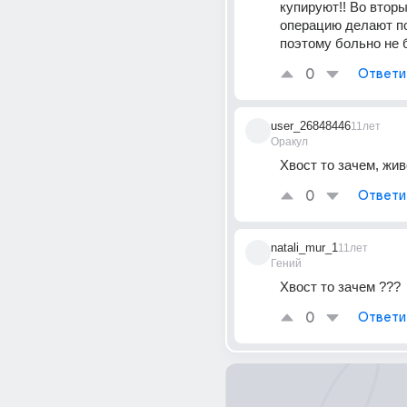
купируют!! Во вторы
операцию делают по
поэтому больно не б
0
Ответи
user_26848446
11лет
Оракул
Хвост то зачем, жи
0
Ответи
natali_mur_1
11лет
Гений
Хвост то зачем ???
0
Ответи