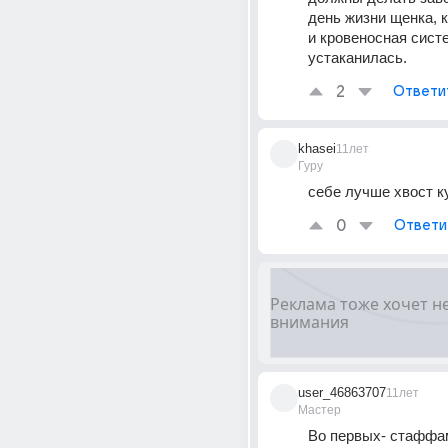
день жизни щенка, к
и кровеносная систе
устаканилась.
2
Ответи
khasei
11лет
Гуру
себе лучше хвост ку
0
Ответи
user_46863707
11лет
Мастер
Во первых- стаффам