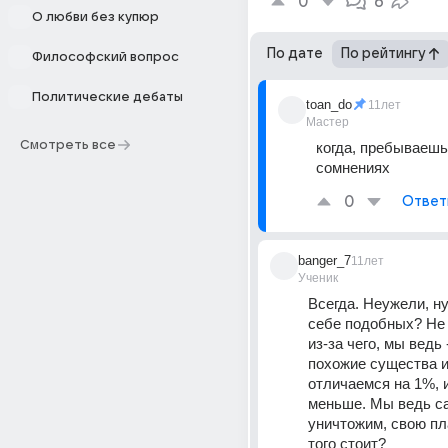
0
6
О любви без купюр
По дате
По рейтингу
Философский вопрос
Политические дебаты
toan_do
11лет
Мастер
Смотреть все
когда, пребываешь 
сомнениях
0
Ответ
banger_7
11лет
Ученик
Всегда. Неужели, ну
себе подобных? Не 
из-за чего, мы ведь -
похожие существа и 
отличаемся на 1%, и
меньше. Мы ведь са
уничтожим, свою пла
того стоит?