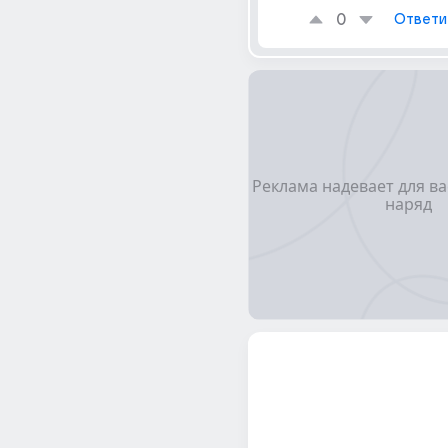
0
Ответи