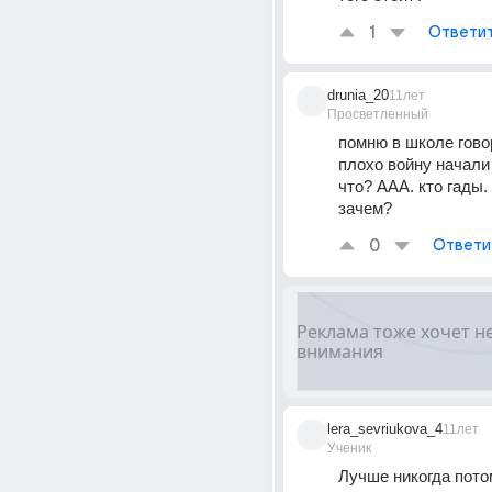
1
Ответи
drunia_20
11лет
Просветленный
помню в школе говор
плохо войну начали 
что? ААА. кто гады. 
зачем?
0
Ответи
lera_sevriukova_4
11лет
Ученик
Лучше никогда пото