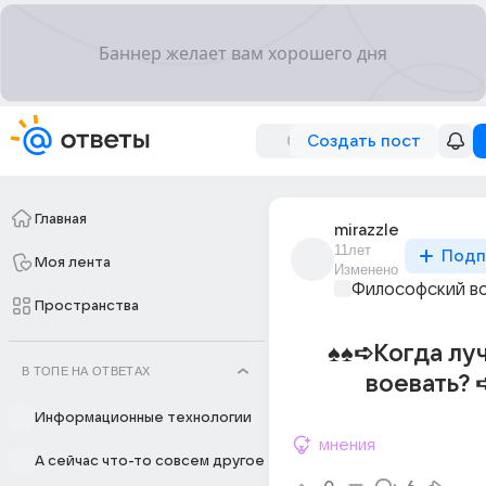
Создать пост
Главная
mirazzle
11лет
Подп
Моя лента
Изменено
Философский в
Пространства
♠♠➪Когда лу
В ТОПЕ НА ОТВЕТАХ
воевать? 
Информационные технологии
мнения
А сейчас что-то совсем другое