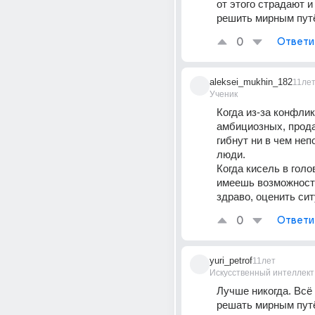
от этого страдают и
решить мирным пут
0
Ответи
aleksei_mukhin_182
11ле
Ученик
Когда из-за конфликт
амбициозных, прода
гибнут ни в чем неп
люди.
Когда кисель в голов
имеешь возможности
здраво, оценить си
0
Ответи
yuri_petrof
11лет
Искусственный интеллект
Лучше никогда. Всё 
решать мирным пут