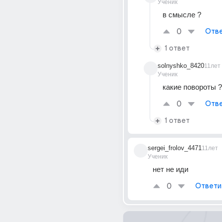
Ученик
в смысле ?
0
Отве
1 ответ
solnyshko_8420
11лет
Ученик
какие повороты ?
0
Отве
1 ответ
sergei_frolov_4471
11лет
Ученик
нет не иди
0
Ответи