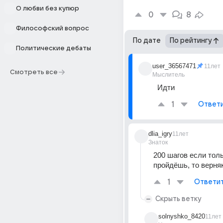
О любви без купюр
0
8
Философский вопрос
По дате
По рейтингу
Политические дебаты
user_36567471
11лет
Смотреть все
Мыслитель
Идти
1
Ответ
dlia_igry
11лет
Знаток
200 шагов если толь
пройдёшь, то верняк
1
Ответи
Скрыть ветку
solnyshko_8420
11лет