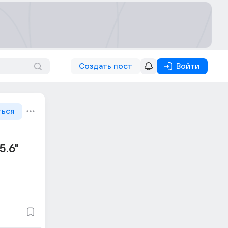
Создать пост
Войти
ться
5.6"