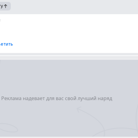
гу
т
етить