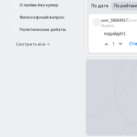
О любви без купюр
По дате
По рейтин
Философский вопрос
user_58684917
11ле
Мудрец
Политические дебаты
подойдёт)
1
Отв
Смотреть все