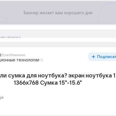
0
11лет
Изменено
Подписа
ионные технологии
+1
и сумка для ноутбука? экран ноутбука 1
1366х768 Сумка 15"-15.6"
ук