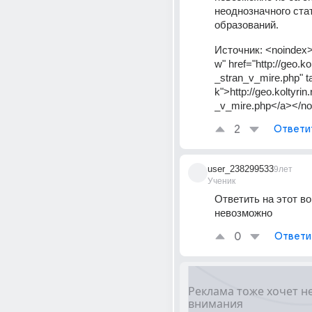
неоднозначного стат
образований.
Источник:
<noindex>
w" href="http://geo.ko
_stran_v_mire.php" t
k">http://geo.koltyrin
_v_mire.php</a></no
2
Ответи
user_238299533
9лет
Ученик
Ответить на этот во
невозможно
0
Ответи