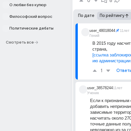
0
6
О любви без купюр
По дате
По рейтингу
Философский вопрос
Политические дебаты
user_48018044
11лет
Гений
Смотреть все
В 2015 году насчит
страна,
[ссылка заблокиро
ию администрации 
1
Ответ
user_38578244
11лет
Ученик
Если к признанным 
добавить непризнан
зависимые территор
насчитать около 270 
точные данные полу
невозможно из-за сп