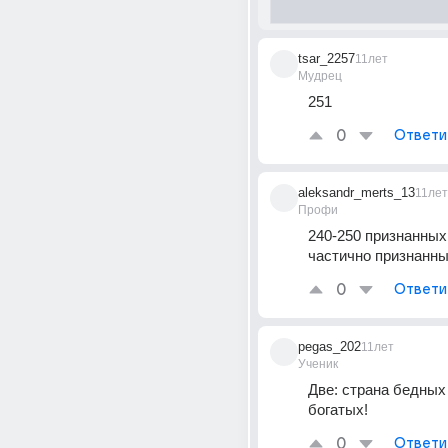
tsar_2257
11лет
Мудрец
251
0
Ответи
aleksandr_merts_13
11лет
Профи
240-250 признанных 
частично признанн
0
Ответи
pegas_202
11лет
Ученик
Две: страна бедных 
богатых!
0
Ответи