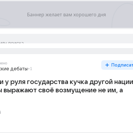
нено
Подписа
ские дебаты
+1
и у руля государства кучка другой нации
 выражают своё возмущение не им, а
д