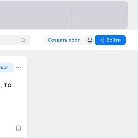
Создать пост
Войти
ться
, то