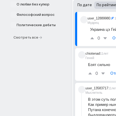
О любви без купюр
По дате
По рейтин
Философский вопрос
user_12889980
Мудрец
Политические дебаты
Украина цэ Ге
Смотреть все
0
О
chiotenad
11лет
Гений
Бзят сильно
0
От
user_13583717
11ле
Мыслитель
В этом суть пол
Как пример нын
Путана конечно
быдлопацреоты 