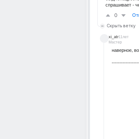
спрашивает - ч
0
От
Скрыть ветку
xi_atr
11лет
Мастер
наверное, во
-----------------