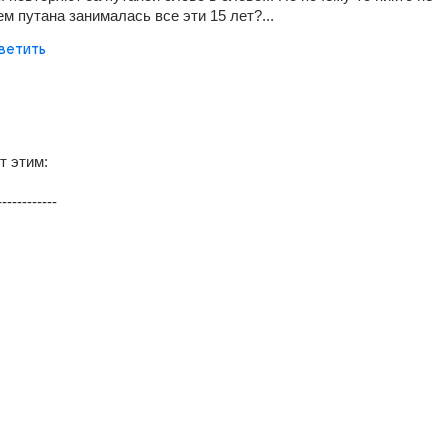
ем путана занималась все эти 15 лет?...
ветить
т этим:
------------