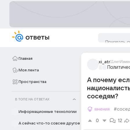
Главная
xi_atr
11лет
Изме
Политиче
Моя лента
А почему есл
Пространства
националисты
соседям?
В ТОПЕ НА ОТВЕТАХ
мнения
#сосе
Информационные технологии
0
12
А сейчас что-то совсем другое