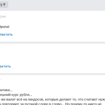
гу
11лет
йропа!
тветить
ветить
т
итики...
ешний курс рубля... 
 же валит всё на пиндосов, которые делают то, что считают нужн
повторяют за путаной слово в слово... Но почему-то никто не 