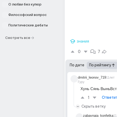
О любви без купюр
Философский вопрос
Политические дебаты
Смотреть все
знания
0
7
По дате
По рейтингу
dmitrii_leonov_719
11лет
Гуру
Хунь Сянь ВыньВст
1
Ответи
Скрыть ветку
zabavnaia_konfetka
11