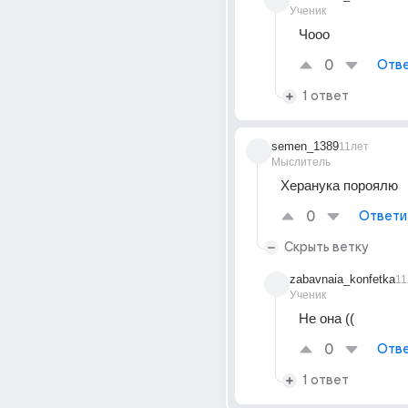
Ученик
Чооо
0
Отве
1 ответ
semen_1389
11лет
Мыслитель
Херанука пороялю
0
Ответи
Скрыть ветку
zabavnaia_konfetka
11
Ученик
Не она ((
0
Отве
1 ответ