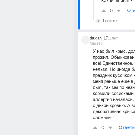
Какой шпинат?
0
Отв
1 ответ
drugan_17
11лет
Мастер
У нас был крыс, дол
прожил. Обыкновенн
все! Единственное, 
нельзя. Но иногда б
праздник кусочком к
меня раньше еще в 
был, так мы по незн
кормили сосисками, 
аллергия началась. 
с дикой кровью. А во
декоративная крыса-
сложней
0
Ответи