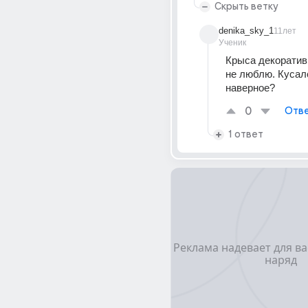
Скрыть ветку
denika_sky_1
11лет
Ученик
Крыса декоративн
не люблю. Кусал
наверное?
0
Отве
1 ответ