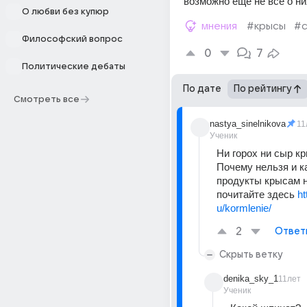
возможно еще не все о ни
О любви без купюр
мнения
#крысы
#
Философский вопрос
0
7
Политические дебаты
По дате
По рейтингу
Смотреть все
nastya_sinelnikova
11
Ученик
Ни горох ни сыр кр
Почему нельзя и ка
продукты крысам н
почитайте здесь 
ht
u/kormlenie/
2
Ответ
Скрыть ветку
denika_sky_1
11лет
Ученик