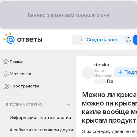
Создать пост
Главная
denika_sky_1
11лет
Подп
Моя лента
Изменено
Лапки и хвос
Пространства
Можно ли крыса
можно ли крыса
В ТОПЕ НА ОТВЕТАХ
какие вообще 
Информационные технологии
крысам продукт
А сейчас что-то совсем другое
Я их содержу давно но вп