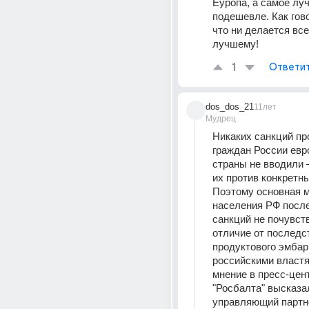
Еуропа, а самое луч
подешевле. Как гово
что ни делается все
лучшему!
1
Ответи
dos_dos_21
11лет
Мудрец
Никаких санкций пр
граждан России евр
страны не вводили 
их против конкретны
Поэтому основная м
населения РФ после
санкций не почувст
отличие от последст
продуктового эмбарг
российскими властям
мнение в пресс-цент
"Росбалта" высказал
управляющий партне