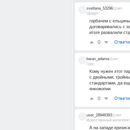
svetlana_53296
11лет
Оракул
горбачем с ельцины
договаривались с за
итоге развалили стр
0
Ответи
baran_adama
11лет
Гуру
Кому нужен этот па
с двойными, тройны
стандартами, да ещ
янкожопии
0
Ответи
user_28948393
11лет
Искусственный интеллект
А на западе кризиса,