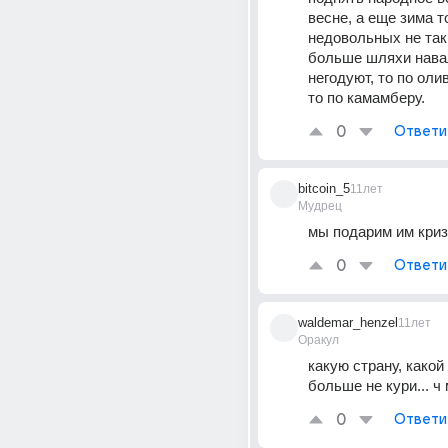
весне, а еще зима то
недовольных не так 
больше шляхи навал
негодуют, то по оли
то по камамберу.
0
Ответи
bitcoin_5
11лет
Мудрец
мы подарим им кри
0
Ответи
waldemar_henzel
11лет
Оракул
какую страну, какой 
больше не кури... ч 
0
Ответи