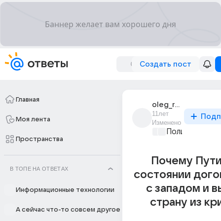
Создать пост
Главная
oleg_romanov_1434
11лет
Подп
Моя лента
Изменено
Политические
Пространства
Почему Пути
В ТОПЕ НА ОТВЕТАХ
состоянии дого
с западом и 
Информационные технологии
страну из кр
А сейчас что-то совсем другое