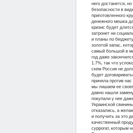
него достанется, но
безопасности в виде
приготовленного кру
денежного мешка да
кризис будет длится 
затронет ни социал
и планы по бюджету
золотой запас, кото
самый большой в ми
год даже закончился
1.7%, так что успоко
скем Россия не долж
будет договариватьс
приняла против нас 
мы лишаем ее своег
давно нашли замену
покупали у нее даже
Украинской свинины 
отказались, а жела
и получить за это де
качественный продук
суррогат, которым н