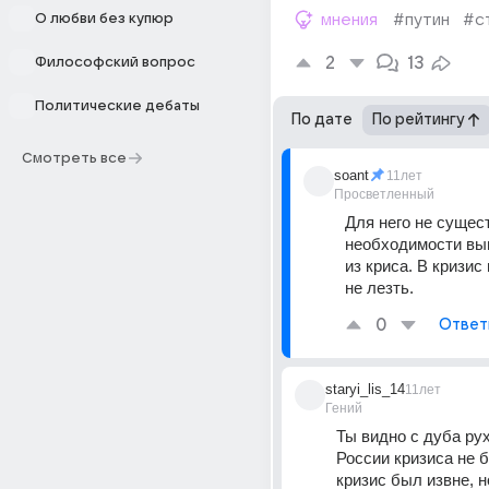
О любви без купюр
мнения
#путин
#с
2
13
Философский вопрос
Политические дебаты
По дате
По рейтингу
Смотреть все
soant
11лет
Просветленный
Для него не сущест
необходимости выв
из криса. В кризис
не лезть.
0
Ответ
staryi_lis_14
11лет
Гений
Ты видно с дуба рух
России кризиса не б
кризис был извне, но