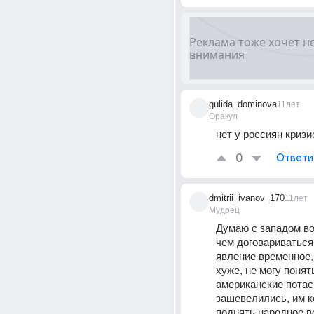
gulida_dominova
11лет
Оракул
нет у россиян кризи
0
Ответи
dmitrii_ivanov_170
11лет
Мудрец
Думаю с западом во
чем договариваться,
явление временное,
хуже, не могу понять
американские потас
зашевелились, им к
поднять народное в