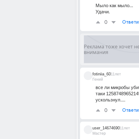
Мыло как мыло...
Удачи.
0
Ответи
fotiniia_60
11лет
Гений
все ли микробы убит
таки 12587489652145
ускользнул....
0
Ответи
user_14674690
11лет
Мастер