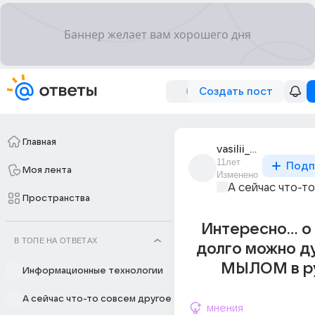
Создать пост
Главная
vasilii_shpiliak
11лет
Подп
Моя лента
Изменено
А сейчас что-т
Пространства
Интересно... о
В ТОПЕ НА ОТВЕТАХ
долго можно дум
МЫЛОМ в ру
Информационные технологии
А сейчас что-то совсем другое
мнения