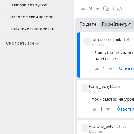
О любви без купюр
3
9
Философский вопрос
По дате
По рейтингу
Политические дебаты
tot_eshche_zhuk_1
1
Смотреть все
Мастер
Лишь бы не упало-
нагибаться
1
Ответ
tozhy_iozhyk
11лет
Ученик
ток - смотри не урони
1
Ответи
vashche_potom
11лет
Мастер