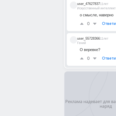
user_47627837
11лет
Искусственный интеллект
о смысле, наверно
0
Ответи
user_55728366
11лет
Гений
О веревке?
0
Ответи