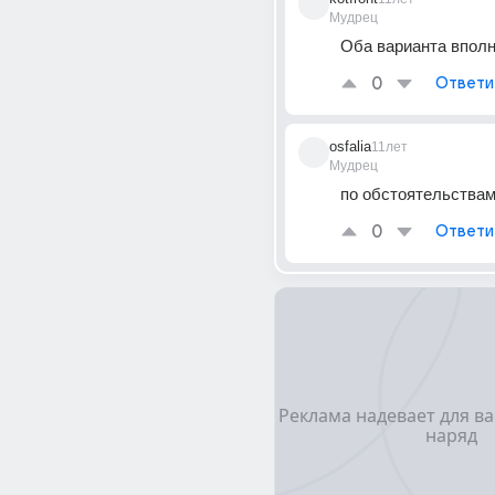
Мудрец
Оба варианта вполн
0
Ответи
osfalia
11лет
Мудрец
по обстоятельства
0
Ответи