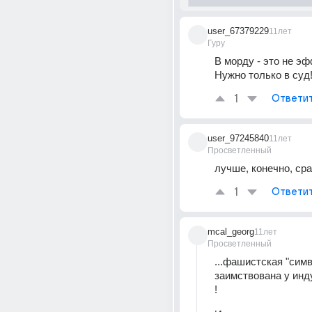
user_67379229
11лет
Гуру
В морду - это не эф
Нужно только в суд
1
Ответи
user_97245840
11лет
Просветленный
лучше, конечно, сраз
1
Ответи
mcal_georg
11лет
Просветленный
...фашистская "симв
заимствована у инду
!