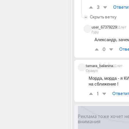
3
Ответи
Скрыть ветку
user_67379229
11лет
Гуру
Александр, заче
0
Отве
tamara_balanina
11лет
Оракул
Морда, морда - я К
на сближение !
1
Ответи