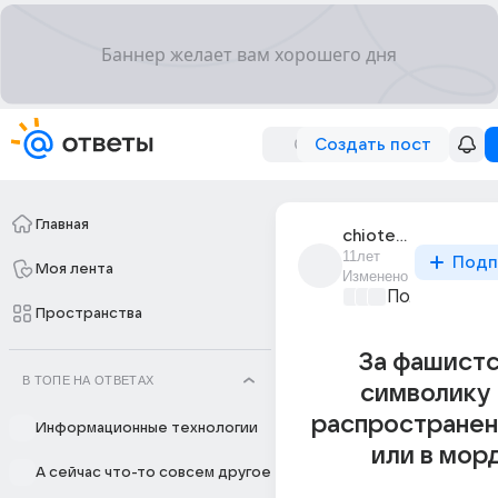
Создать пост
Главная
chiotenad
11лет
Подп
Моя лента
Изменено
Политически
Пространства
За фашист
В ТОПЕ НА ОТВЕТАХ
символику 
распространен
Информационные технологии
или в морд
А сейчас что-то совсем другое