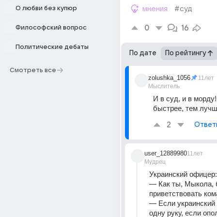
О любви без купюр
мнения
#суд
0
16
Философский вопрос
Политические дебаты
По дате
По рейтингу
Смотреть все
zolushka_1056
11лет
Мыслитель
И в суд, и в морду!
быстрее, тем лучш
2
Ответ
user_12889980
11лет
Мудрец
Украинский офицер:
— Как ты, Мыкола, 
приветствовать ко
— Если украинский
одну руку, если оп