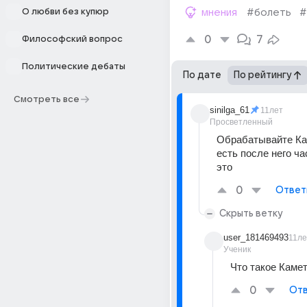
О любви без купюр
мнения
#болеть
#
0
7
Философский вопрос
Политические дебаты
По дате
По рейтингу
Смотреть все
sinilga_61
11лет
Просветленный
Обрабатывайте Кам
есть после него ча
это
0
Ответ
Скрыть ветку
user_181469493
11ле
Ученик
Что такое Каме
0
Отв