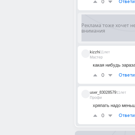
0
Ответи
kizzhi
11лет
Мастер
какая нибудь зараза
0
Ответи
user_83028579
11лет
Профи
хряпать надо меньш
0
Ответи