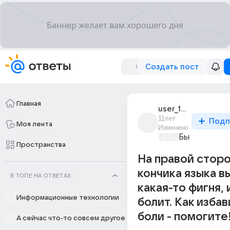
Создать пост
Главная
user_181469493
11лет
Подп
Моя лента
Изменено
Бьютилэнд
+2
Пространства
На правой стор
кончика языка в
В ТОПЕ НА ОТВЕТАХ
какая-то фигня, 
Информационные технологии
болит. Как избав
боли - помогите
А сейчас что-то совсем другое