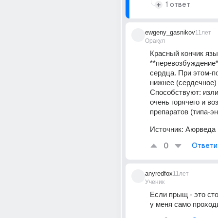
1 ответ
ewgeny_gasnikov
11лет
Оракул
Красный кончик язы
**перевозбуждение*
сердца. При этом-п
нижнее (сердечное) 
Способствуют: изли
очень горячего и в
препаратов (типа-эн
Источник:
Аюрведа
0
Ответи
anyredfox
11лет
Ученик
Если прыщ - это сто
у меня само проход