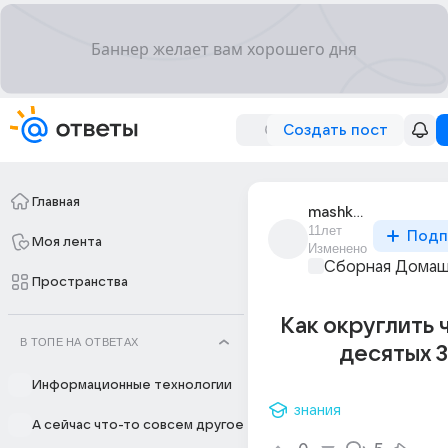
Создать пост
Главная
mashka_petish
11лет
Подп
Моя лента
Изменено
Сборная Домаш
Пространства
Как округлить 
В ТОПЕ НА ОТВЕТАХ
десятых 3
Информационные технологии
знания
А сейчас что-то совсем другое