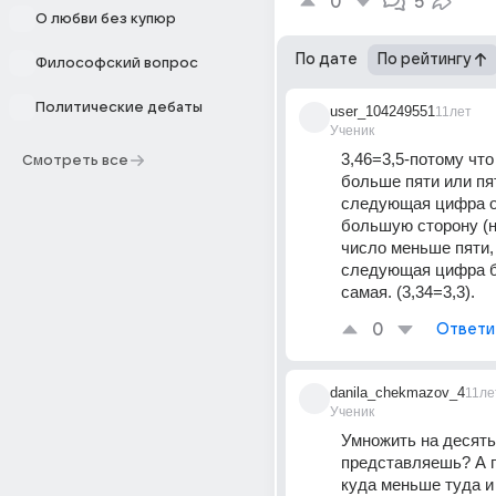
0
5
О любви без купюр
По дате
По рейтингу
Философский вопрос
Политические дебаты
user_104249551
11лет
Ученик
3,46=3,5-потому что
Смотреть все
больше пяти или пят
следующая цифра ок
большую сторону (на
число меньше пяти, 
следующая цифра бу
самая. (3,34=3,3).
0
Ответи
danila_chekmazov_4
11ле
Ученик
Умножить на десять 
представляешь? А п
куда меньше туда и