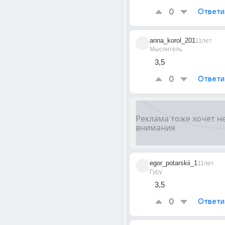
0
Ответи
anna_korol_201
11лет
Мыслитель
3,5
0
Ответи
egor_potarskii_1
11лет
Гуру
3,5
0
Ответи