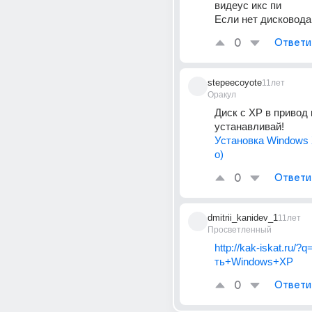
видеус икс пи
Если нет дисковода
0
Ответи
stepeecoyote
11лет
Оракул
Диск с XP в привод и
устанавливай!
Установка Windows 
о)
0
Ответи
dmitrii_kanidev_1
11лет
Просветленный
http://kak-iskat.ru/
ть+Windows+XP
0
Ответи