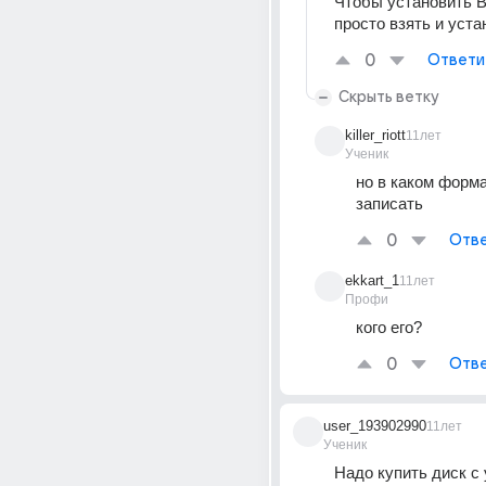
Чтобы установить В
просто взять и уста
0
Ответи
Скрыть ветку
killer_riott
11лет
Ученик
но в каком формат
записать
0
Отве
ekkart_1
11лет
Профи
кого его?
0
Отве
user_193902990
11лет
Ученик
Надо купить диск с 