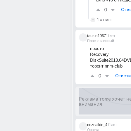
0
Отве
1 ответ
taurus1967
11лет
Просветленный
просто 
Recovery 
DiskSuite2013.04D
торент nnm-club
0
Ответи
neznaikin_4
11лет
Оракул