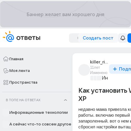
Создать пост
Главная
killer_riott
11лет
Подп
Моя лента
Изменено
Информацио
Пространства
Как установить
XP
В ТОПЕ НА ОТВЕТАХ
недавно мама привезла к
Информационные технологии
работы. включаю первый 
запароленный. вот о нем и
А сейчас что-то совсем другое
сбросил настройки вытащи