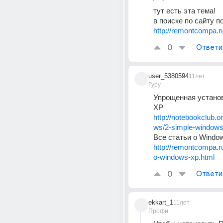
тут есть эта тема!
в поиске по сайту по
http://remontcompa.r
0
Ответи
user_5380594
11лет
Гуру
Упрощенная установ
XP
http://notebookclub.or
ws/2-simple-windows-
Все статьи о Windo
http://remontcompa.ru
o-windows-xp.html
0
Ответи
ekkart_1
11лет
Профи