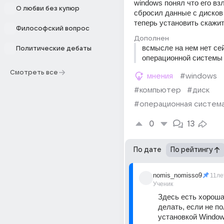
windows понял что его вз
О любви без купюр
сбросил данные с дисков 
теперь установить скажи
Философский вопрос
Дополнен
всмысле на нем нет сей
Политические дебаты
операционной системы
Смотреть все
мнения
#windows
#компьютер
#диск
#операционная систем
0
13
По дате
По рейтингу
nomis_nomisso9
11ле
Ученик
Здесь есть хорошая
делать, если не по
установкой Window