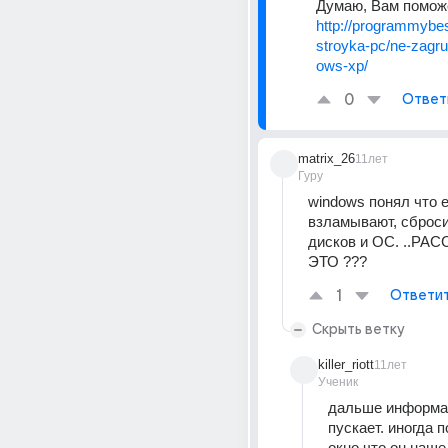
Думаю, Вам помож
http://programmybe
stroyka-pc/ne-zagr
ows-xp/
0
Ответ
matrix_26
11лет
Гуру
windows понял что ег
взламывают, сброси
дисков и OC. ..РАС
ЭТО ???
1
Ответи
Скрыть ветку
killer_riott
11лет
Ученик
дальше информац
пускает. иногда п
окно что он наше