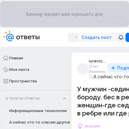
Создать пост
Главная
iurevich_359
11лет
Подп
Моя лента
Изменено
А сейчас что-т
Пространства
У мужчин -седин
бороду. бес в ре
В ТОПЕ НА ОТВЕТАХ
женщин-где сед
Информационные технологии
в ребре или где
А сейчас что-то совсем другое
мнения