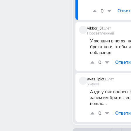
0
Ответ
vikbor_3
11лет
Просветленный
У женщин в ногах, п
бреют ноги, чтобы и
соблазнял.
0
Ответи
avas_ipiot
11лет
Ученик
А где у них волосы 
зачем им бритвы есл
пошло...
0
Ответи