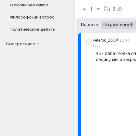
О любви без купюр
1
3
Философский вопрос
По дате
По рейтингу
Политические дебаты
veterok_138
11лет
Смотреть все
Гуру
45 - баба ягодка опя
седину мы и закра