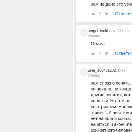
нам не дано это узн
1
Ответи
sergei_ivakhnov_2
11лет
Ученик
Обама
1
Ответи
user_188451202
11лет
Ученик
нам сложно понять, ч
ни начала, ни конца.
другие понятия, кот
понятны. Но тем не 
не отрицаем. Наприм
"время". У него тож
нет начала и конца.
начаться и акончить
конкретного человек