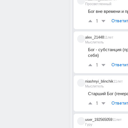
Просветленный
Бог вне времени и 
1
Ответи
alex_21448
11лет
Мыслитель
Бог - субстанция (п
себя)
1
Ответи
niashnyi_blinchik
11лет
Мыслитель
Старший Бог (генер
1
Ответи
user_192565059
11лет
Гуру