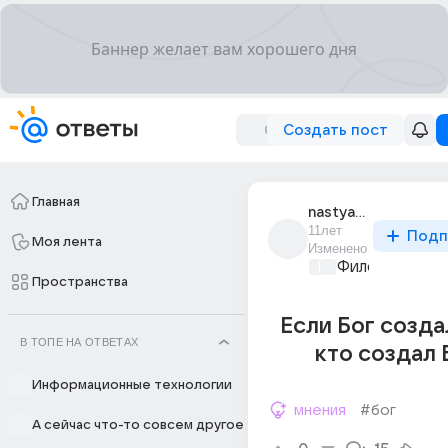
Создать пост
Главная
nastya_filya
11лет
Подп
Моя лента
Изменено
Философский 
Пространства
Если Бог создал
В ТОПЕ НА ОТВЕТАХ
кто создал 
Информационные технологии
мнения
#бог
А сейчас что-то совсем другое