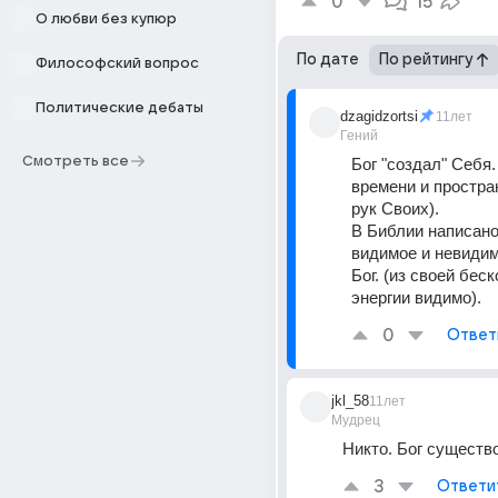
0
15
О любви без купюр
По дате
По рейтингу
Философский вопрос
Политические дебаты
dzagidzortsi
11лет
Гений
Смотреть все
Бог "создал" Себя. 
времени и простран
рук Своих). 
В Библии написано,
видимое и невидим
Бог. (из своей беск
энергии видимо).
0
Ответ
jkl_58
11лет
Мудрец
Никто. Бог существо
3
Ответи