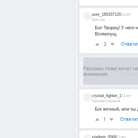
user_185337120
11лет
Мастер
Бог-Творец! У него н
Всемогущ.
2
Ответи
crystal_fighter_1
11лет
Просветленный
Бог вечный, или ты д
1
Ответи
vladimir_5569
11лет