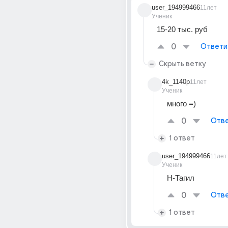
user_194999466
11лет
Ученик
15-20 тыс. руб
0
Ответи
Скрыть ветку
4k_1140p
11лет
Ученик
много =)
0
Отве
1 ответ
user_194999466
11лет
Ученик
Н-Тагил
0
Отве
1 ответ