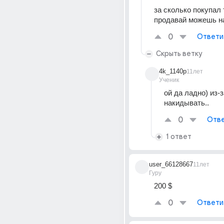
за сколько покупал т
продавай можешь на
0
Ответи
Скрыть ветку
4k_1140p
11лет
Ученик
ой да ладно) из-з
накидывать..
0
Отве
1 ответ
user_66128667
11лет
Гуру
200 $
0
Ответи