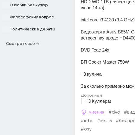
HDD WD 1TB (синего цвета
О любви без купюр
июне 14-го)
Философский вопрос
intel core i3 4130 (3,4 GHz)
Политические дебаты
Видеокарта Asus B85M-G 
встроенная вроде HD4400
Смотреть все
DVD Teac 24x
БП Cooler Master 750W 
+3 кулича
За сколько примерно мож
Дополнен
+3 Куллера)
мнения
#dvd
#вид
#intel
#мышь
#беспр
#озу