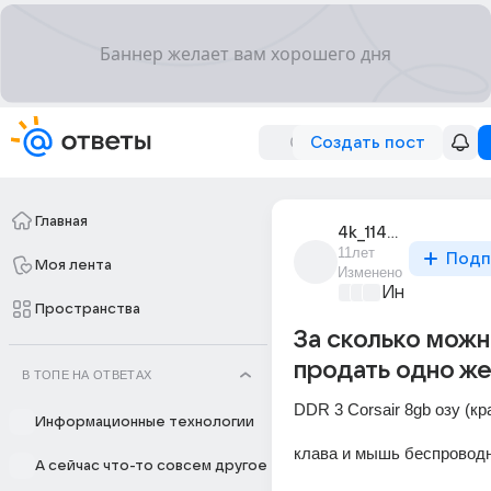
Создать пост
Главная
4k_1140p
11лет
Подп
Моя лента
Изменено
Информацио
Пространства
За сколько мож
продать одно же
В ТОПЕ НА ОТВЕТАХ
DDR 3 Corsair 8gb озу (кр
Информационные технологии
клава и мышь беспроводн
А сейчас что-то совсем другое