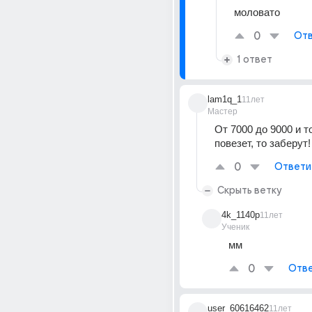
моловато
0
Отв
1 ответ
lam1q_1
11лет
Мастер
От 7000 до 9000 и то
повезет, то заберут!
0
Ответи
Скрыть ветку
4k_1140p
11лет
Ученик
мм
0
Отве
user_60616462
11лет