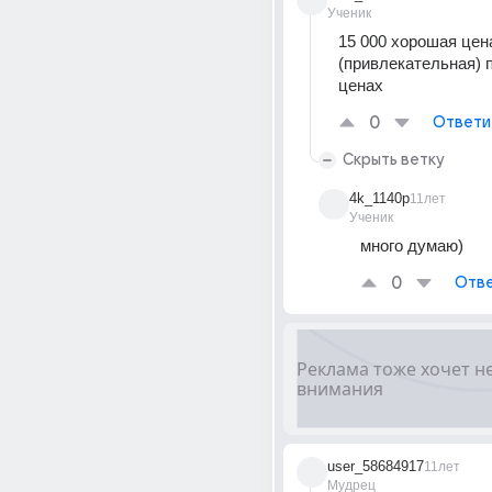
Ученик
15 000 хорошая цена
(привлекательная) 
ценах
0
Ответи
Скрыть ветку
4k_1140p
11лет
Ученик
много думаю)
0
Отве
user_58684917
11лет
Мудрец