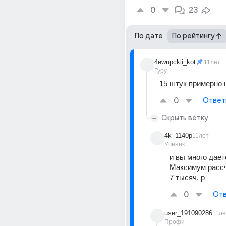
0
23
По дате
По рейтингу
4ewupckii_kot
11лет
Гуру
15 штук примерно
0
Ответ
Скрыть ветку
4k_1140p
11лет
Ученик
и вы много даете
Максимум рассч
7 тысяч. р
0
Отв
user_191090286
11ле
Профи